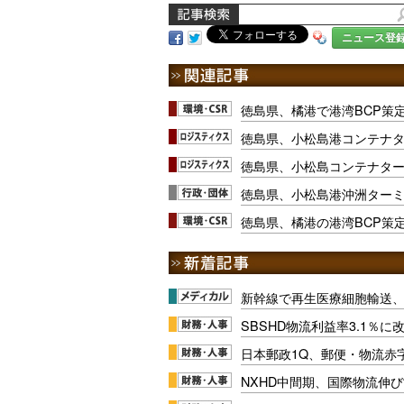
ニュース登
徳島県、橘港で港湾BCP策
徳島県、小松島港コンテナ
徳島県、小松島コンテナター
徳島県、小松島港沖洲ター
徳島県、橘港の港湾BCP策定
新幹線で再生医療細胞輸送
SBSHD物流利益率3.1％
日本郵政1Q、郵便・物流赤
NXHD中間期、国際物流伸び