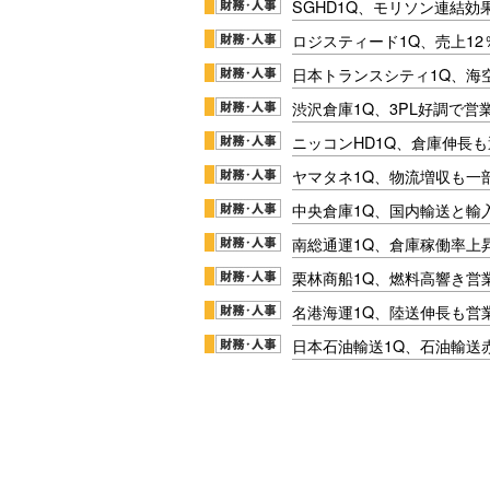
SGHD1Q、モリソン連結効
ロジスティード1Q、売上1
日本トランスシティ1Q、海
渋沢倉庫1Q、3PL好調で営
ニッコンHD1Q、倉庫伸長
ヤマタネ1Q、物流増収も一
中央倉庫1Q、国内輸送と輸
南総通運1Q、倉庫稼働率上
栗林商船1Q、燃料高響き営
名港海運1Q、陸送伸長も営業
日本石油輸送1Q、石油輸送