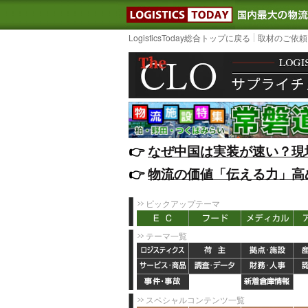
LOGISTIC
LogisticsToday総合トップに戻る
取材のご依頼
👉️
なぜ中国は実装が速い？現
👉️
物流の価値「伝える力」高
ピックアップテーマ
テーマ一覧
スペシャルコンテンツ一覧