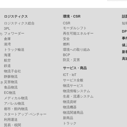
ロジスティクス
環境・CSR
話
ロジスティクス総合
CSR
短
モーダルシフト
3PL
D
フォワーダー
再生可能エネルギー
の
事
倉庫
安全
港湾
燃料
値
トラック輸送
環境への取り組み
新
海運
BCP
高
防災・災害
航空
鉄道
サービス・商品
物流子会社
ICT・IoT
静脈物流
サービス全般
災害物流
ンネ
物流サービス
食品物流
物流情報システム
EC物流
生産・流通システム
メディカル物流
物流資材
アパレル物流
物流機器
都市・館内物流
物流関連商品
スタートアップ･ベンチャー
新商品
利用運送
トラック
貿易・税関