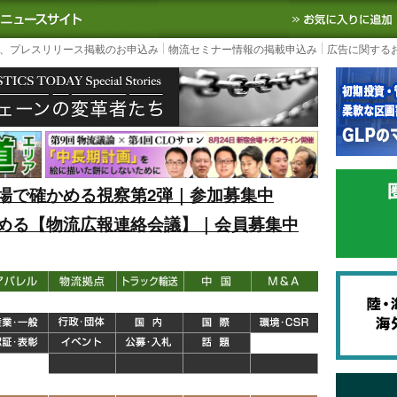
S TODAY｜国内最大の物流ニュースサイト
3PL, SCMなど国内外の最新の物流
、プレスリリース掲載のお申込み
物流セミナー情報の掲載申込み
広告に関する
場で確かめる視察第2弾｜参加募集中
める【物流広報連絡会議】｜会員募集中