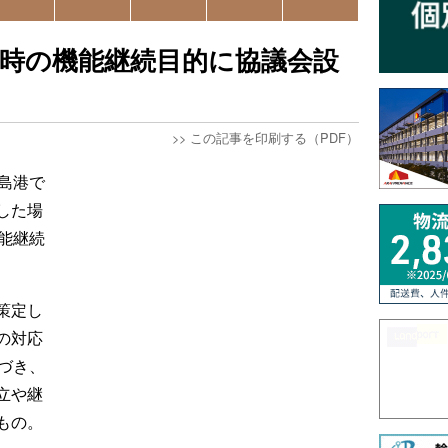
時の機能継続目的に協議会設
>>
この記事を印刷する（PDF）
島港で
した場
能継続
策定し
の対応
づき、
立や継
もの。