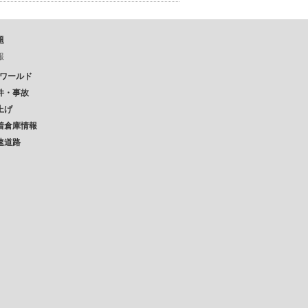
題
報
Pワールド
件・事故
上げ
着倉庫情報
速道路