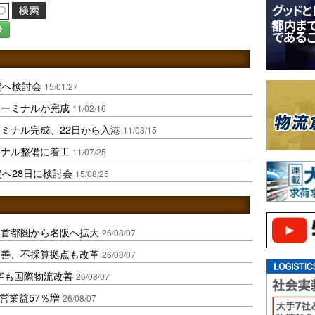
録
定へ検討会
15/01/27
ターミナルが完成
11/02/16
ミナル完成、22日から入港
11/03/15
ミナル整備に着工
11/07/25
へ28日に検討会
15/08/25
、首都圏から名阪へ拡大
26/08/07
に改善、不採算拠点も改革
26/08/07
字も国際物流改善
26/08/07
営業益57％増
26/08/07