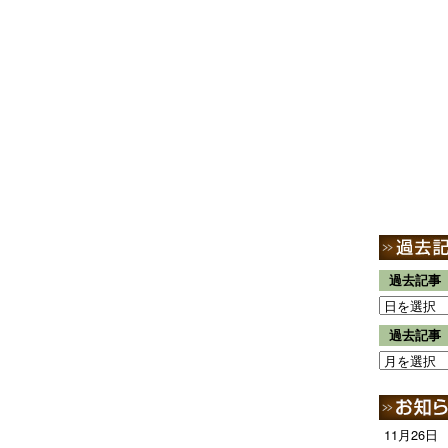
過去記事
過去記事
11月26日