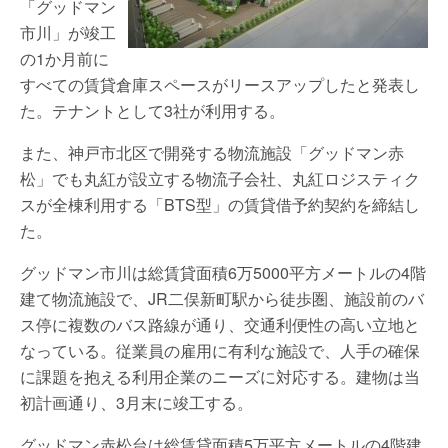
「グッドマン
市川」が竣工
の1か月前に
すべての賃貸倉庫スペースがリースアップしたと発表し
た。テナントとして3社が利用する。
また、神戸市北区で開発する物流施設「グッドマン赤
松」でも丸紅が設立する物流子会社、丸紅ロジスティク
スが全棟利用する「BTS型」の賃貸借予約契約を締結し
た。
グッドマン市川は総賃貸面積6万5000平方メートルの4階
建て物流施設で、JR二俣新町駅から徒歩圏、施設前のバ
ス停に複数のバス路線が通り、交通利便性の高い立地と
なっている。従業員の雇用に有利な施設で、人手の確保
に課題を抱える利用企業のニーズに対応する。建物は当
初計画通り、3月末に竣工する。
グッドマン赤松台は総賃貸面積5万平方メートルの4階建