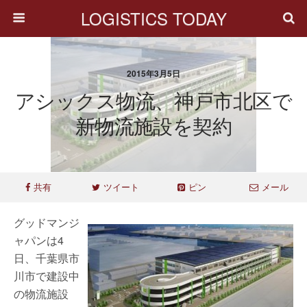
LOGISTICS TODAY
2015年3月5日
アシックス物流、神戸市北区で
新物流施設を契約
共有
ツイート
ピン
メール
グッドマンジ
ャパンは4
日、千葉県市
川市で建設中
の物流施設