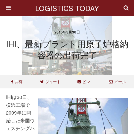
LOGISTICS TODAY
2015年3月30日
IHI、最新プラント用原子炉格納
容器の出荷完了
共有
ツイート
ピン
メール
IHIは30日、
横浜工場で
2009年に開
始した米国ウ
ェスチングハ