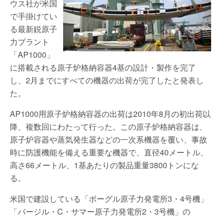
ウス社が米国
で手掛けてい
る最新鋭原子
力プラント
「AP1000」
に搭載される原子炉格納容器4基の設計・製作を完了
し、2月までにすべての機器の出荷が完了したと発表し
た。
AP1000用原子炉格納容器の出荷は2010年8月の初出荷以
降、複数回にわたって行った。この原子炉格納容器は、
原子炉容器や蒸気発生器などの一次系機器を覆い、事故
時に防護機能を備える重要な機器で、直径40メートル、
高さ66メートル、1基あたりの製品重量3800トンにな
る。
米国で建設している「ボーグル原子力発電所3・4号機」
「バージル・C・サマー原子力発電所2・3号機」の