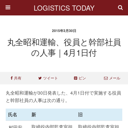
LOGISTICS TODAY
2015年3月30日
丸全昭和運輸、役員と幹部社員
の人事｜4月1日付
共有
ツイート
ピン
メール
丸全昭和運輸が30日発表した、4月1日付で実施する役員
と幹部社員の人事は次の通り。
氏名
新
旧
取締役内部監査室担
取締役内部監査室担
村田安