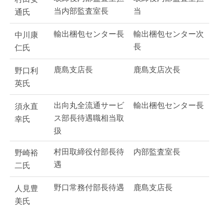
当内部監査室長
当
通氏
輸出梱包センター長
輸出梱包センター次
中川康
長
仁氏
鹿島支店長
鹿島支店次長
野口利
英氏
出向丸全流通サービ
輸出梱包センター長
須永直
ス部長待遇職相当取
幸氏
扱
村田取締役付部長待
内部監査室長
野崎裕
遇
二氏
野口常務付部長待遇
鹿島支店長
人見豊
美氏