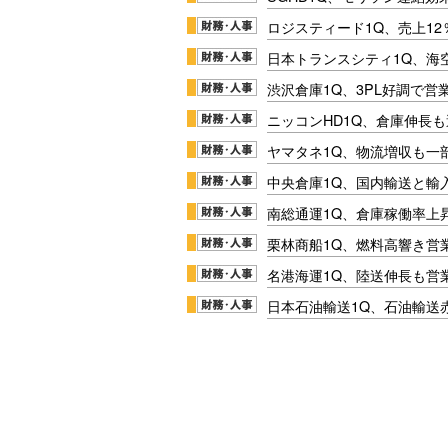
ロジスティード1Q、売上1
日本トランスシティ1Q、海
渋沢倉庫1Q、3PL好調で営
ニッコンHD1Q、倉庫伸長
ヤマタネ1Q、物流増収も一
中央倉庫1Q、国内輸送と輸
南総通運1Q、倉庫稼働率上
栗林商船1Q、燃料高響き営
名港海運1Q、陸送伸長も営業
日本石油輸送1Q、石油輸送