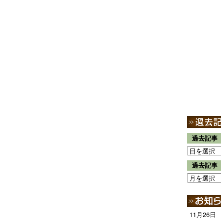
過去記事
過去記事
11月26日