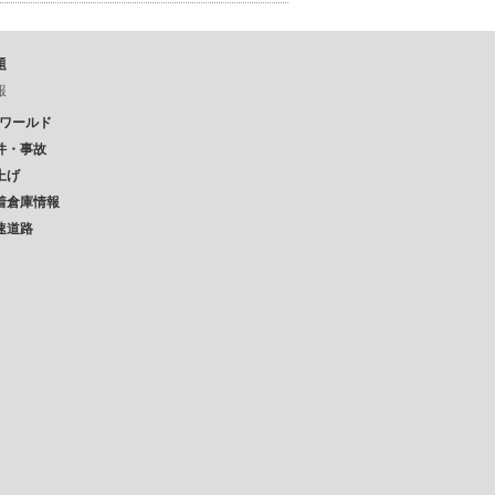
題
報
Pワールド
件・事故
上げ
着倉庫情報
速道路