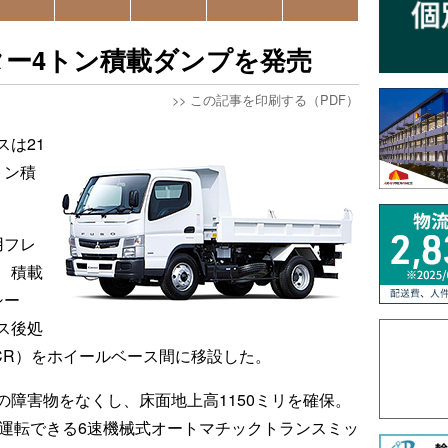
ー4トン積載ダンプを発売
>>
この記事を印刷する（PDF）
は21
トン積
用フレ
、積載
シー
ス後処
CR）をホイールベース間に移設した。
障害物をなくし、床面地上高1150ミリを確保。
で運転できる6速機械式オートマチックトランスミッ