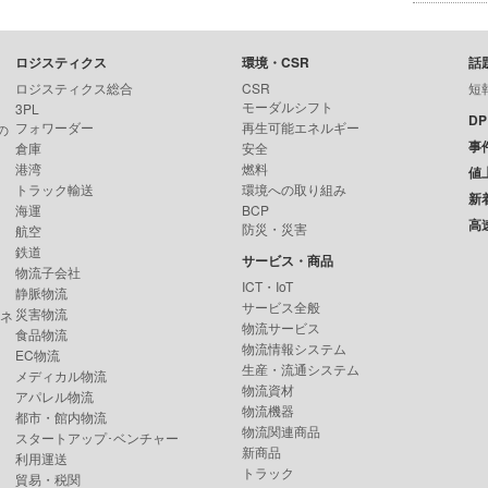
ロジスティクス
環境・CSR
話
ロジスティクス総合
CSR
短
モーダルシフト
3PL
D
フォワーダー
再生可能エネルギー
の
事
倉庫
安全
港湾
燃料
値
トラック輸送
環境への取り組み
新
海運
BCP
高
防災・災害
航空
鉄道
サービス・商品
物流子会社
ICT・IoT
静脈物流
サービス全般
災害物流
ンネ
物流サービス
食品物流
物流情報システム
EC物流
生産・流通システム
メディカル物流
物流資材
アパレル物流
物流機器
都市・館内物流
物流関連商品
スタートアップ･ベンチャー
新商品
利用運送
トラック
貿易・税関