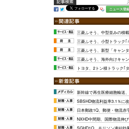
ニュース登
三菱ふそう、中型並みの積載
三菱ふそう、小型トラック｢
三菱ふそう、新型「キャン
三菱ふそう、海外向けキャンタ
トヨタ、2トン積トラック｢ダ
新幹線で再生医療細胞輸送
SBSHD物流利益率3.1％
日本郵政1Q、郵便・物流赤
NXHD中間期、国際物流伸び
SGHD1Q、モリソン連結効