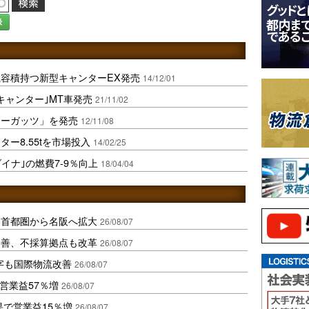
録
容積持つ新型キャンターEX発売
14/12/01
キャンター｣MT車発売
21/11/02
ターガッツ」を発売
12/11/08
ー8.55tを市場投入
14/02/25
イナ｣の燃費7-9％向上
18/04/04
、首都圏から名阪へ拡大
26/08/07
に改善、不採算拠点も改革
26/08/07
字も国際物流改善
26/08/07
営業益57％増
26/08/07
果で営業益15％増
26/08/07