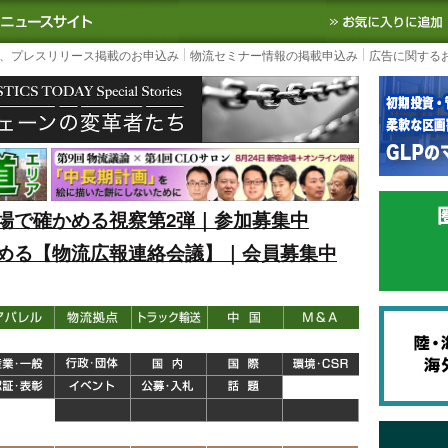
S TODAY｜国内最大の物流ニュースサイト
3PL, SCMなど国内外の最新の物流
、プレスリリース掲載のお申込み
物流セミナー情報の掲載申込み
広告に関する
場で確かめる視察第2弾｜参加募集中
める【物流広報連絡会議】｜会員募集中