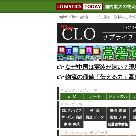
LOGISTIC
LogisticsToday総合トップに戻る
取材のご依頼
👉️
なぜ中国は実装が速い？現
👉️
物流の価値「伝える力」高
ピックアップテーマ
テーマ一覧
スペシャルコンテンツ一覧