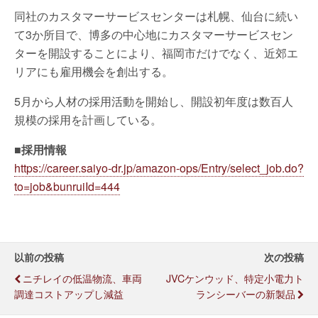
同社のカスタマーサービスセンターは札幌、仙台に続い
て3か所目で、博多の中心地にカスタマーサービスセン
ターを開設することにより、福岡市だけでなく、近郊エ
リアにも雇用機会を創出する。
5月から人材の採用活動を開始し、開設初年度は数百人
規模の採用を計画している。
■採用情報
https://career.saiyo-dr.jp/amazon-ops/Entry/select_job.do?
to=job&bunruiId=444
以前の投稿
次の投稿
ニチレイの低温物流、車両
JVCケンウッド、特定小電力ト
調達コストアップし減益
ランシーバーの新製品