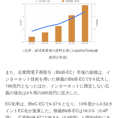
（出所：経済産業省の資料を基にLogisticsToday編
集部が作成）
また、企業間電子商取引（BtoB-EC）市場の規模は、イ
ンターネット技術を用いた狭義のBtoB-ECで5％拡大し、
196兆円となったほか、インターネットに限定しない広
義の場合は4％増の280兆円に拡大した。
EC化率は、BtoC-ECで4.37％となり、13年度から0.52ポ
イントEC化が進展した。狭義BtoB-ECは18.3％（0.4P
増）、広義BtoB-ECは26.5％（0.6P増）と増加傾向にあ