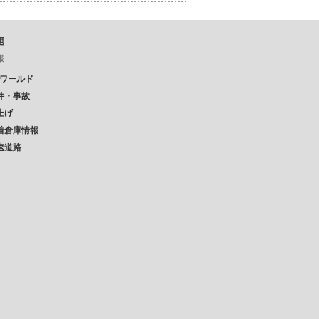
題
報
Pワールド
件・事故
上げ
着倉庫情報
速道路