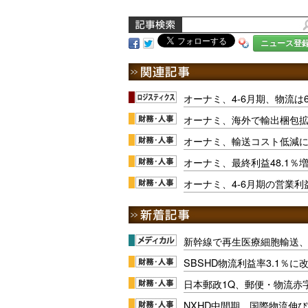
ニュース登
オーナミ、4-6月期、物流は6
オーナミ、海外で輸出梱包拡
オーナミ、輸送コスト低減
オーナミ、最終利益48.1％
オーナミ、4-6月期の営業利益
新幹線で再生医療細胞輸送
SBSHD物流利益率3.1％
日本郵政1Q、郵便・物流赤
NXHD中間期、国際物流伸び