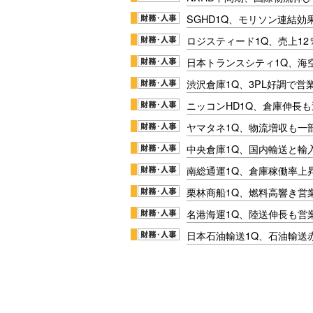
SGHD1Q、モリソン連結効
ロジスティード1Q、売上1
日本トランスシティ1Q、海
渋沢倉庫1Q、3PL好調で営
ニッコンHD1Q、倉庫伸長
ヤマタネ1Q、物流増収も一
中央倉庫1Q、国内輸送と輸
南総通運1Q、倉庫稼働率上
栗林商船1Q、燃料高響き営
名港海運1Q、陸送伸長も営業
日本石油輸送1Q、石油輸送