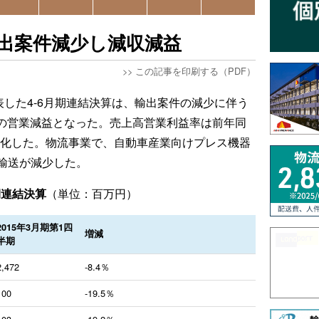
輸出案件減少し減収減益
>>
この記事を印刷する（PDF）
表した4-6月期連結決算は、輸出案件の減少に伴う
％の営業減益となった。売上高営業利益率は前年同
ント悪化した。物流事業で、自動車産業向けプレス機器
輸送が減少した。
期連結決算
（単位：百万円）
2015年3月期第1四
増減
半期
2,472
-8.4％
100
-19.5％