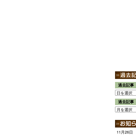
過去記事
過去記事
11月26日