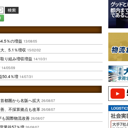
録
4.5％の増益
13/08/05
大、5.1％増収
15/02/02
に取り組み増収増益
14/10/31
増
14/05/09
50.4％増
14/07/31
、首都圏から名阪へ拡大
26/08/07
に改善、不採算拠点も改革
26/08/07
字も国際物流改善
26/08/07
営業益57％増
26/08/07