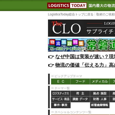
LOGISTIC
LogisticsToday総合トップに戻る
取材のご依頼
👉️
なぜ中国は実装が速い？現
👉️
物流の価値「伝える力」高
ピックアップテーマ
テーマ一覧
スペシャルコンテンツ一覧