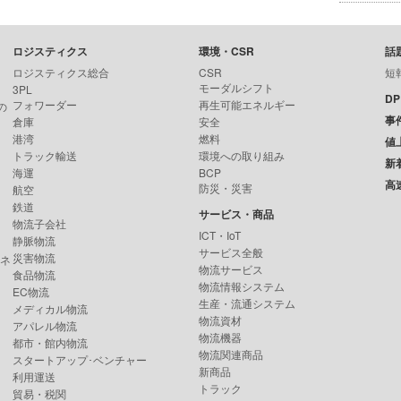
ロジスティクス
環境・CSR
話
ロジスティクス総合
CSR
短
モーダルシフト
3PL
D
フォワーダー
再生可能エネルギー
の
事
倉庫
安全
港湾
燃料
値
トラック輸送
環境への取り組み
新
海運
BCP
高
防災・災害
航空
鉄道
サービス・商品
物流子会社
ICT・IoT
静脈物流
サービス全般
災害物流
ンネ
物流サービス
食品物流
物流情報システム
EC物流
生産・流通システム
メディカル物流
物流資材
アパレル物流
物流機器
都市・館内物流
物流関連商品
スタートアップ･ベンチャー
新商品
利用運送
トラック
貿易・税関