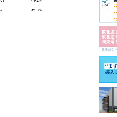
103
-19.2％
67
-21.0％