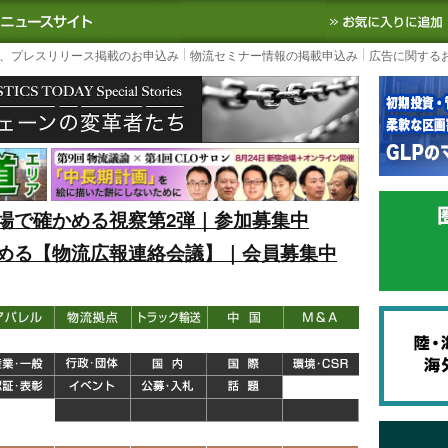
S TODAY｜国内最大の物流ニュースサイト
3PL, SCMなど国内外の最新の物流
、プレスリリース掲載のお申込み
物流セミナー情報の掲載申込み
広告に関する
場で確かめる視察第2弾｜参加募集中
める【物流広報連絡会議】｜会員募集中