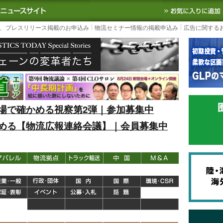
S TODAY｜国内最大の物流ニュースサイト
3PL, SCMなど国内外の最新の物流
、プレスリリース掲載のお申込み
物流セミナー情報の掲載申込み
広告に関する
場で確かめる視察第2弾｜参加募集中
める【物流広報連絡会議】｜会員募集中