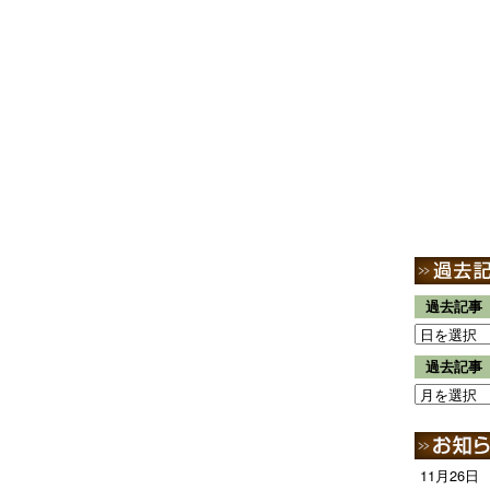
過去記事
過去記事
11月26日