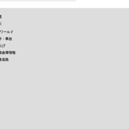
題
報
Pワールド
件・事故
上げ
着倉庫情報
速道路