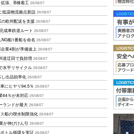
を拡張、B棟着工
26/08/07
に低温物流拠点新設
26/08/07
Xの欧州配送を支援
26/08/07
に完成車鉄道ルート
26/08/07
LNG船1番船を命名
26/08/07
C企業4割が準備途上
26/08/07
州道迂回で負担増
26/08/07
で水平リサイクル
26/08/07
対応し出品効率化
26/08/07
にヒヤリ94.5％
26/08/07
業64％が未対応
26/08/07
ポーランドが最大
26/08/07
クス船の喫水制限強化
26/08/07
造業が伸びけん引
26/08/07
廃ボトル循環を実証
26/08/07