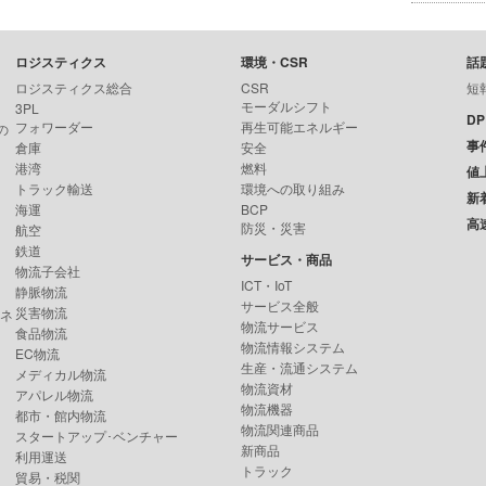
ロジスティクス
環境・CSR
話
ロジスティクス総合
CSR
短
モーダルシフト
3PL
D
フォワーダー
再生可能エネルギー
の
事
倉庫
安全
港湾
燃料
値
トラック輸送
環境への取り組み
新
海運
BCP
高
防災・災害
航空
鉄道
サービス・商品
物流子会社
ICT・IoT
静脈物流
サービス全般
災害物流
ンネ
物流サービス
食品物流
物流情報システム
EC物流
生産・流通システム
メディカル物流
物流資材
アパレル物流
物流機器
都市・館内物流
物流関連商品
スタートアップ･ベンチャー
新商品
利用運送
トラック
貿易・税関