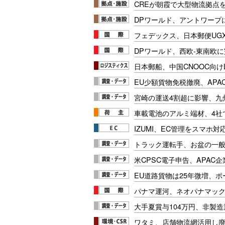
CREが朝霞で大型物流拠点
DPワールド、アントワープ
フェデックス、日本郵便UG
DPワールド、西欧-東南欧
日本郵船、中国CNOOC向け
EU少額貨物免税撤廃、APA
宮崎の運送4割超に影響、九
車載電池のアルミ端材、4社
IZUMI、EC管理をスマホ
トラック運転手、お盆の一般車
米CPSC電子申告、APAC企
EU道路貨物は25年微増、
パナマ運河、ネオパナマッ
大手夏賞与104万円、非製
ワタミ、店舗物流網活用し