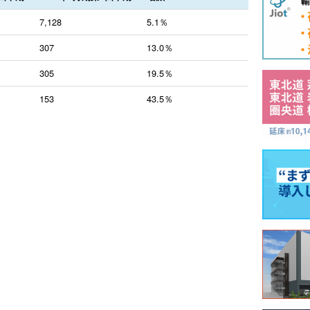
7,128
5.1％
307
13.0％
305
19.5％
153
43.5％