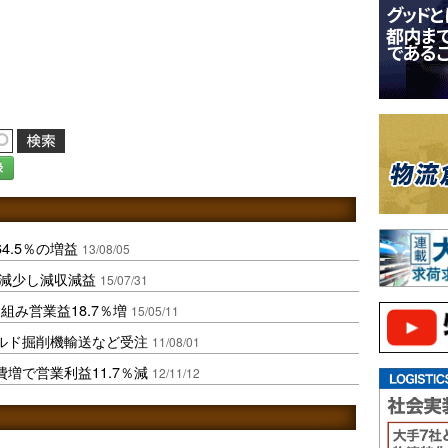
録
4.5％の増益
13/08/05
件減少し減収減益
15/07/31
み営業益18.7％増
15/05/11
ールド掘削機輸送など受注
11/08/01
費増で営業利益11.7％減
12/11/12