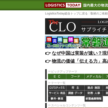
LOGISTIC
LogisticsToday総合トップに戻る
取材のご依頼
👉️
なぜ中国は実装が速い？現
👉️
物流の価値「伝える力」高
ピックアップテーマ
テーマ一覧
スペシャルコンテンツ一覧