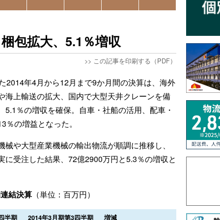
梱包拡大、5.1％増収
>>
この記事を印刷する（PDF）
た2014年4月から12月まで9か月間の決算は、海外
や海上輸送の拡大、国内で大型天井クレーンを備
5.1％の増収を確保。自車・社船の活用、配車・
13％の増益となった。
機械や大型産業機械の輸出物流が順調に推移し、
受注した結果、72億2900万円と5.3％の増収と
期連結決算
（単位：百万円）
3四半期
2014年3月期第3四半期
増減