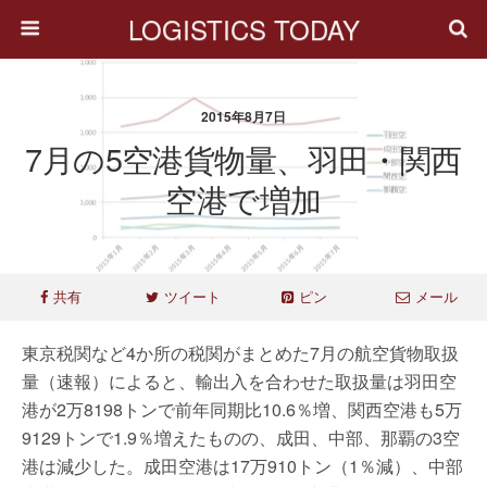
LOGISTICS TODAY
2015年8月7日
7月の5空港貨物量、羽田・関西
空港で増加
共有
ツイート
ピン
メール
東京税関など4か所の税関がまとめた7月の航空貨物取扱
量（速報）によると、輸出入を合わせた取扱量は羽田空
港が2万8198トンで前年同期比10.6％増、関西空港も5万
9129トンで1.9％増えたものの、成田、中部、那覇の3空
港は減少した。成田空港は17万910トン（1％減）、中部