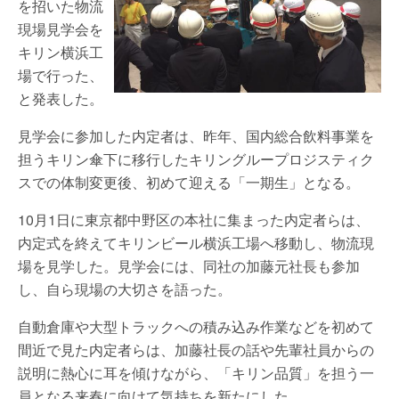
を招いた物流
現場見学会を
キリン横浜工
場で行った、
と発表した。
見学会に参加した内定者は、昨年、国内総合飲料事業を
担うキリン傘下に移行したキリングループロジスティク
スでの体制変更後、初めて迎える「一期生」となる。
10月1日に東京都中野区の本社に集まった内定者らは、
内定式を終えてキリンビール横浜工場へ移動し、物流現
場を見学した。見学会には、同社の加藤元社長も参加
し、自ら現場の大切さを語った。
自動倉庫や大型トラックへの積み込み作業などを初めて
間近で見た内定者らは、加藤社長の話や先輩社員からの
説明に熱心に耳を傾けながら、「キリン品質」を担う一
員となる来春に向けて気持ちを新たにした。