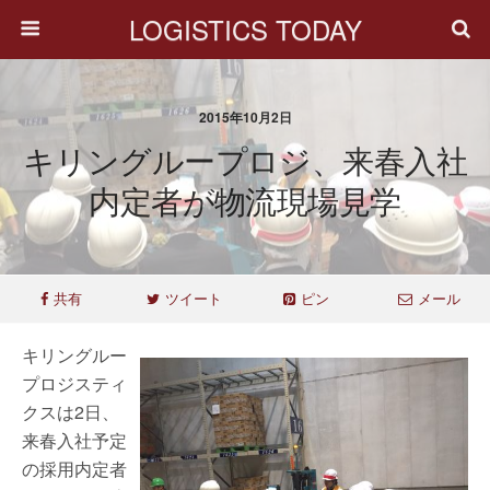
LOGISTICS TODAY
2015年10月2日
キリングループロジ、来春入社
内定者が物流現場見学
共有
ツイート
ピン
メール
キリングルー
プロジスティ
クスは2日、
来春入社予定
の採用内定者