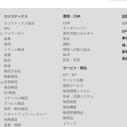
ロジスティクス
環境・CSR
話
ロジスティクス総合
CSR
短
モーダルシフト
3PL
D
フォワーダー
再生可能エネルギー
の
事
倉庫
安全
港湾
燃料
値
トラック輸送
環境への取り組み
新
海運
BCP
高
防災・災害
航空
鉄道
サービス・商品
物流子会社
ICT・IoT
静脈物流
サービス全般
災害物流
ンネ
物流サービス
食品物流
物流情報システム
EC物流
生産・流通システム
メディカル物流
物流資材
アパレル物流
物流機器
都市・館内物流
物流関連商品
スタートアップ･ベンチャー
新商品
利用運送
トラック
貿易・税関