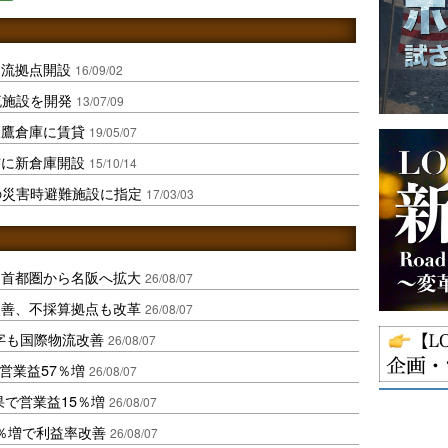
物流拠点開設
16/09/02
流施設を開発
13/07/09
三鷹倉庫に賃貸
19/05/07
市に新倉庫開設
15/10/14
の災害時避難施設に指定
17/03/03
、首都圏から名阪へ拡大
26/08/07
に改善、不採算拠点も改革
26/08/07
字も国際物流改善
26/08/07
営業益57％増
26/08/07
果で営業益15％増
26/08/07
2％増で利益率改善
26/08/07