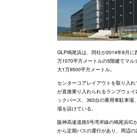
GLP鳴尾浜は、同社が2014年8月
万1070平方メートルの5階建てマ
大1万9500平方メートル。
センターコアレイアウトを取り入れ
が直接乗り入れられるランプウェイ2基
ックバース、363台の乗用車駐車場、
場を設けている。
阪神高速道路5号湾岸線の鳴尾浜IC
から定期バスの運行があり、周辺の