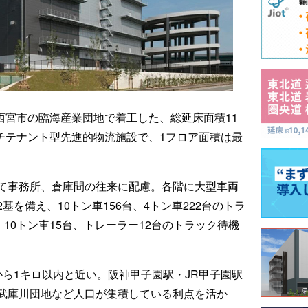
に西宮市の臨海産業団地で着工した、総延床面積11
ルチテナント型先進的物流施設で、1フロア面積は最
て事務所、倉庫間の往来に配慮。各階に大型車両
を備え、10トン車156台、4トン車222台のトラ
10トン車15台、トレーラー12台のトラック待機
から1キロ以内と近い。阪神甲子園駅・JR甲子園駅
武庫川団地など人口が集積している利点を活か