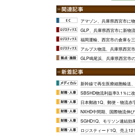
アマゾン、兵庫県西宮市に
GLP、兵庫県西宮市に新物
福岡運輸、西宮市の倉庫を
アルプス物流、兵庫県西宮
GLP鳴尾浜、兵庫県西宮市
新幹線で再生医療細胞輸送
SBSHD物流利益率3.1％
日本郵政1Q、郵便・物流赤
NXHD中間期、国際物流伸び
SGHD1Q、モリソン連結効
ロジスティード1Q、売上1