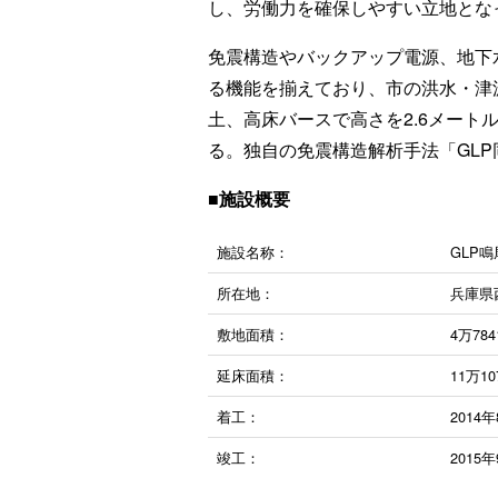
し、労働力を確保しやすい立地とな
免震構造やバックアップ電源、地下
る機能を揃えており、市の洪水・津
土、高床バースで高さを2.6メート
る。独自の免震構造解析手法「GL
■施設概要
施設名称：
GLP
所在地：
兵庫県
敷地面積：
4万78
延床面積：
11万1
着工：
2014
竣工：
2015