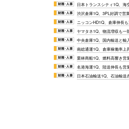
日本トランスシティ1Q、海
渋沢倉庫1Q、3PL好調で営
ニッコンHD1Q、倉庫伸長
ヤマタネ1Q、物流増収も一
中央倉庫1Q、国内輸送と輸
南総通運1Q、倉庫稼働率上
栗林商船1Q、燃料高響き営
名港海運1Q、陸送伸長も営業
日本石油輸送1Q、石油輸送