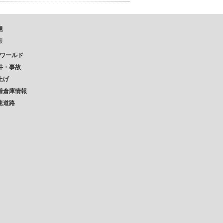
題
報
Pワールド
件・事故
上げ
着倉庫情報
速道路