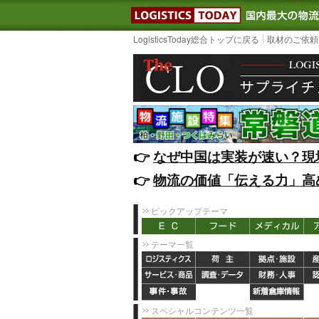
LOGISTIC
LogisticsToday総合トップに戻る
取材のご依頼
👉️
なぜ中国は実装が速い？現
👉️
物流の価値「伝える力」高
ピックアップテーマ
テーマ一覧
スペシャルコンテンツ一覧