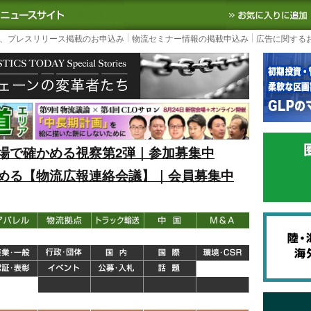
S TODAY｜国内最大の物流ニュースサイト
3PL, SCMなど国内外の最新の物流
、プレスリリース掲載のお申込み
物流セミナー情報の掲載申込み
広告に関する
場で確かめる視察第2弾｜参加募集中
める【物流広報連絡会議】｜会員募集中