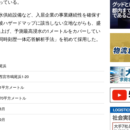
っている。
水供給設備など、入居企業の事業継続性を確保す
波ハザードマップに該当しない立地ながらも、盛
ル上げ、予測最高浸水の1メートルをカバーしてい
P同時刻歴一体応答解析手法」を初めて採用した。
鳴尾浜
西宮市鳴尾浜1-20
41平方メートル
070平方メートル
年8月
年9月