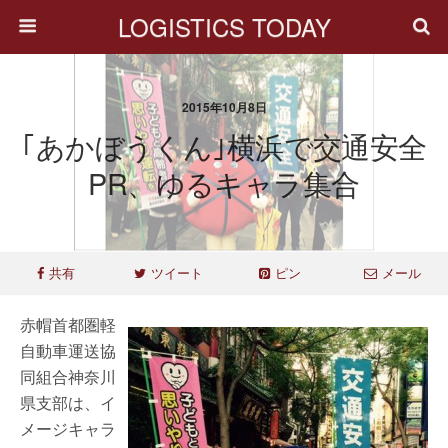
LOGISTICS TODAY
2015年10月8日
｢あかぼうくん｣横浜で交通安全
PR、ゆるキャラ集合
共有
ツイート
ピン
メール
赤帽首都圏軽
自動車運送協
同組合神奈川
県支部は、イ
メージキャラ