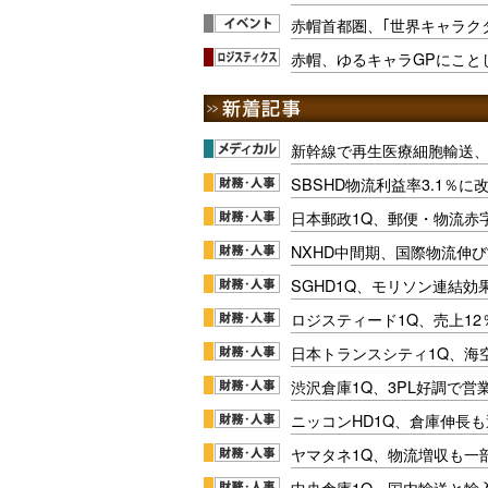
赤帽首都圏、｢世界キャラク
赤帽、ゆるキャラGPにこと
新幹線で再生医療細胞輸送
SBSHD物流利益率3.1％
日本郵政1Q、郵便・物流赤
NXHD中間期、国際物流伸び
SGHD1Q、モリソン連結効
ロジスティード1Q、売上1
日本トランスシティ1Q、海
渋沢倉庫1Q、3PL好調で営
ニッコンHD1Q、倉庫伸長
ヤマタネ1Q、物流増収も一
中央倉庫1Q、国内輸送と輸