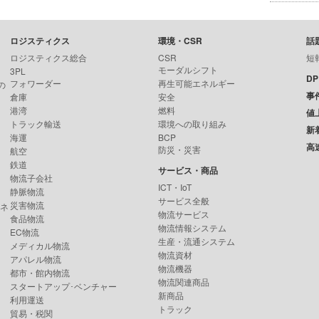
ロジスティクス
環境・CSR
話
ロジスティクス総合
CSR
短
モーダルシフト
3PL
D
フォワーダー
再生可能エネルギー
の
事
倉庫
安全
港湾
燃料
値
トラック輸送
環境への取り組み
新
海運
BCP
高
防災・災害
航空
鉄道
サービス・商品
物流子会社
ICT・IoT
静脈物流
サービス全般
災害物流
ンネ
物流サービス
食品物流
物流情報システム
EC物流
生産・流通システム
メディカル物流
物流資材
アパレル物流
物流機器
都市・館内物流
物流関連商品
スタートアップ･ベンチャー
新商品
利用運送
トラック
貿易・税関