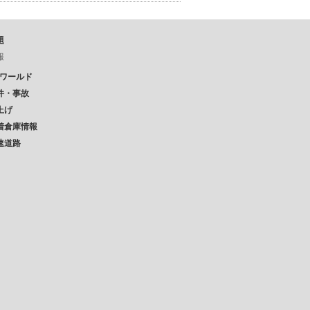
題
報
Pワールド
件・事故
上げ
着倉庫情報
速道路