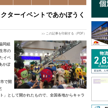
ラクターイベントであかぼうく
>>
この記事を印刷する（PDF）
協同組
生市の
たイベ
あかぼ
生市で開
と
ント」として開かれたもので、全国各地からキャラ