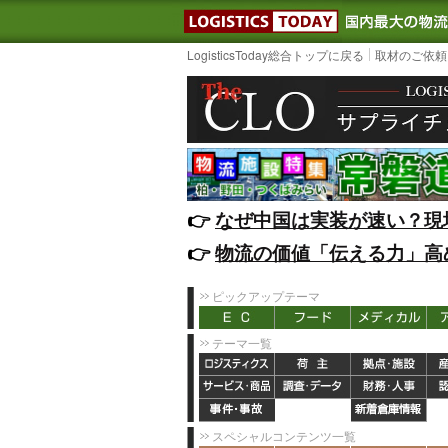
LOGISTIC
LogisticsToday総合トップに戻る
取材のご依頼
👉️
なぜ中国は実装が速い？現
👉️
物流の価値「伝える力」高
ピックアップテーマ
テーマ一覧
スペシャルコンテンツ一覧