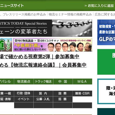
S TODAY｜国内最大の物流ニュースサイト
3PL, SCMなど国内外の最新の物流
、プレスリリース掲載のお申込み
物流セミナー情報の掲載申込み
広告に関する
場で確かめる視察第2弾｜参加募集中
める【物流広報連絡会議】｜会員募集中