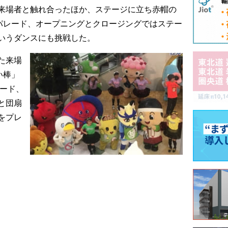
来場者と触れ合ったほか、ステージに立ち赤帽の
回パレード、オープニングとクロージングではステー
yu」というダンスにも挑戦した。
た来場
い棒」
カード、
と団扇
をプレ