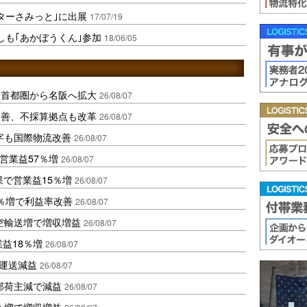
ターさみっと｣に出展
17/07/19
しも｢あかぼうくん｣参加
18/06/05
、首都圏から名阪へ拡大
26/08/07
に改善、不採算拠点も改革
26/08/07
字も国際物流改善
26/08/07
営業益57％増
26/08/07
果で営業益15％増
26/08/07
2％増で利益率改善
26/08/07
空輸送増で増収増益
26/08/07
業益18％増
26/08/07
も運送減益
26/08/07
部荷主減で減益
26/08/07
入増で増収増益