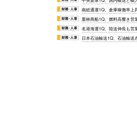
南総通運1Q、倉庫稼働率上
栗林商船1Q、燃料高響き営
名港海運1Q、陸送伸長も営業
日本石油輸送1Q、石油輸送