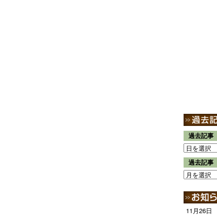
過去記事
過去記事
11月26日