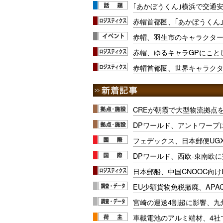
｢あかぼうくん｣横浜で交通
赤帽首都圏、｢あかぼうくん
赤帽、羽生市のキャラクター
赤帽、ゆるキャラGPにこと
赤帽首都圏、世界キャラクタ
CREが朝霞で大型物流拠点
DPワールド、アントワープ
フェデックス、日本郵便UG
DPワールド、西欧-東南欧
日本郵船、中国CNOOC向け
EU少額貨物免税撤廃、APA
宮崎の運送4割超に影響、九
車載電池のアルミ端材、4社