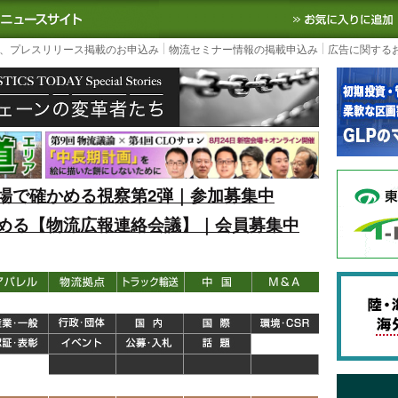
S TODAY｜国内最大の物流ニュースサイト
3PL, SCMなど国内外の最新の物流
、プレスリリース掲載のお申込み
物流セミナー情報の掲載申込み
広告に関する
場で確かめる視察第2弾｜参加募集中
める【物流広報連絡会議】｜会員募集中