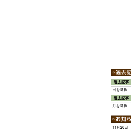
過去記事
過去記事
11月26日