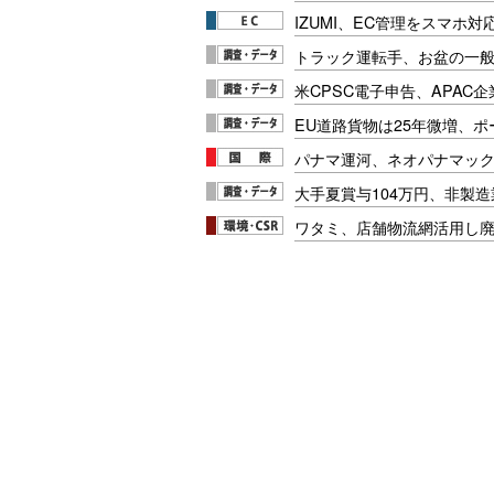
IZUMI、EC管理をスマホ
トラック運転手、お盆の一般車
米CPSC電子申告、APAC企
EU道路貨物は25年微増、
パナマ運河、ネオパナマッ
大手夏賞与104万円、非製
ワタミ、店舗物流網活用し