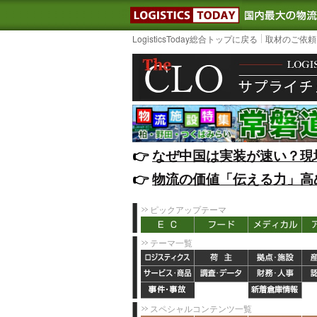
LOGISTIC
LogisticsToday総合トップに戻る
取材のご依頼
👉️
なぜ中国は実装が速い？現
👉️
物流の価値「伝える力」高
ピックアップテーマ
テーマ一覧
スペシャルコンテンツ一覧