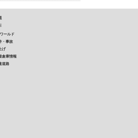
題
報
Pワールド
件・事故
上げ
着倉庫情報
速道路