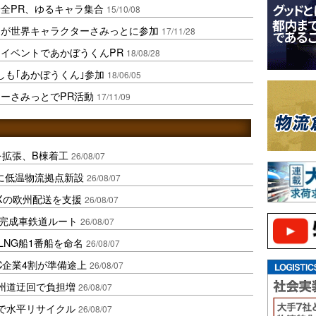
安全PR、ゆるキャラ集合
15/10/08
｣が世界キャラクターさみっとに参加
17/11/28
イベントであかぼうくんPR
18/08/28
しも｢あかぼうくん｣参加
18/06/05
ーさみっとでPR活動
17/11/09
を拡張、B棟着工
26/08/07
に低温物流拠点新設
26/08/07
Xの欧州配送を支援
26/08/07
に完成車鉄道ルート
26/08/07
LNG船1番船を命名
26/08/07
C企業4割が準備途上
26/08/07
州道迂回で負担増
26/08/07
で水平リサイクル
26/08/07