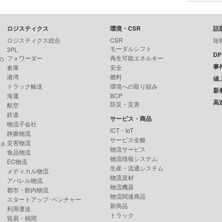
ロジスティクス
環境・CSR
話
ロジスティクス総合
CSR
短
モーダルシフト
3PL
D
フォワーダー
再生可能エネルギー
の
事
倉庫
安全
港湾
燃料
値
トラック輸送
環境への取り組み
新
海運
BCP
高
防災・災害
航空
鉄道
サービス・商品
物流子会社
ICT・IoT
静脈物流
サービス全般
災害物流
ンネ
物流サービス
食品物流
物流情報システム
EC物流
生産・流通システム
メディカル物流
物流資材
アパレル物流
物流機器
都市・館内物流
物流関連商品
スタートアップ･ベンチャー
新商品
利用運送
トラック
貿易・税関