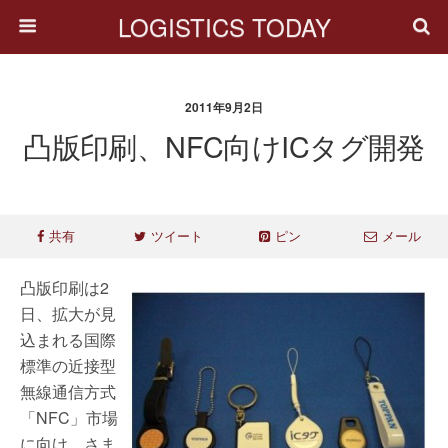
LOGISTICS TODAY
2011年9月2日
凸版印刷、NFC向けICタグ開発
共有
ツイート
ピン
メール
凸版印刷は2
日、拡大が見
込まれる国際
標準の近接型
無線通信方式
「NFC」市場
に向け、さま