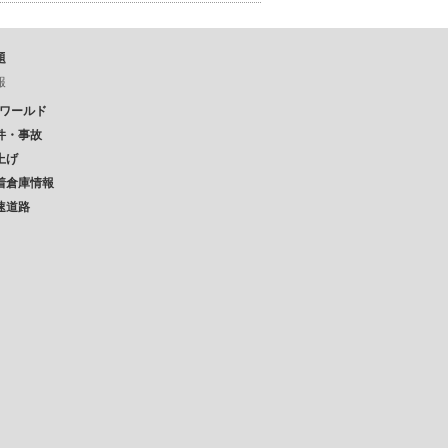
題
報
Pワールド
件・事故
上げ
着倉庫情報
速道路