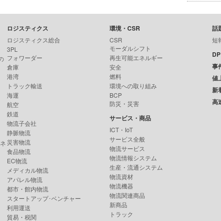
ロジスティクス
環境・CSR
話
ロジスティクス総合
CSR
短
モーダルシフト
3PL
D
フォワーダー
再生可能エネルギー
の
事
倉庫
安全
港湾
燃料
値
トラック輸送
環境への取り組み
新
海運
BCP
高
防災・災害
航空
鉄道
サービス・商品
物流子会社
ICT・IoT
静脈物流
サービス全般
災害物流
ンネ
物流サービス
食品物流
物流情報システム
EC物流
生産・流通システム
メディカル物流
物流資材
アパレル物流
物流機器
都市・館内物流
物流関連商品
スタートアップ･ベンチャー
新商品
利用運送
トラック
貿易・税関