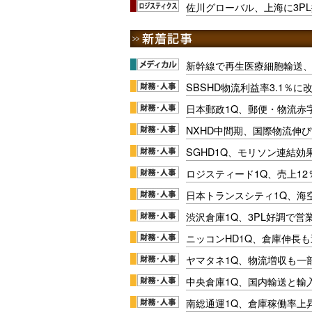
佐川グローバル、上海に3P
新幹線で再生医療細胞輸送
SBSHD物流利益率3.1％
日本郵政1Q、郵便・物流赤
NXHD中間期、国際物流伸び
SGHD1Q、モリソン連結効
ロジスティード1Q、売上1
日本トランスシティ1Q、海
渋沢倉庫1Q、3PL好調で営
ニッコンHD1Q、倉庫伸長
ヤマタネ1Q、物流増収も一
中央倉庫1Q、国内輸送と輸
南総通運1Q、倉庫稼働率上