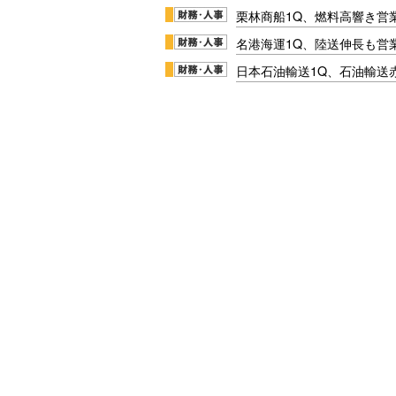
栗林商船1Q、燃料高響き営
名港海運1Q、陸送伸長も営業
日本石油輸送1Q、石油輸送