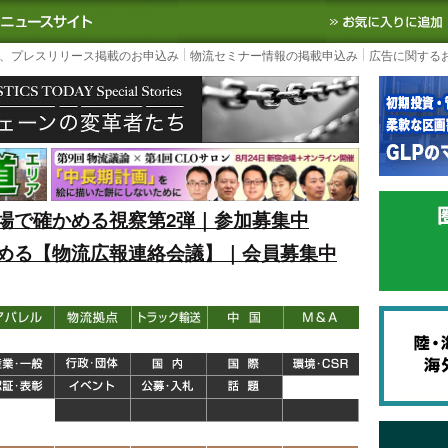
S TODAY｜国内最大の物流ニュースサイト
3PL, SCMなど国内外の最新の物流
、プレスリリース掲載のお申込み
物流セミナー情報の掲載申込み
広告に関する
場で確かめる視察第2弾｜参加募集中
める【物流広報連絡会議】｜会員募集中