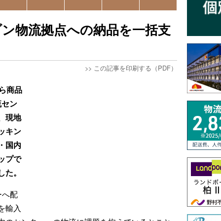
ゾン物流拠点への納品を一括支
>>
この記事を印刷する（PDF）
ら商品
流セン
、現地
ッキン
・国内
ップで
した。
ーへ配
を輸入