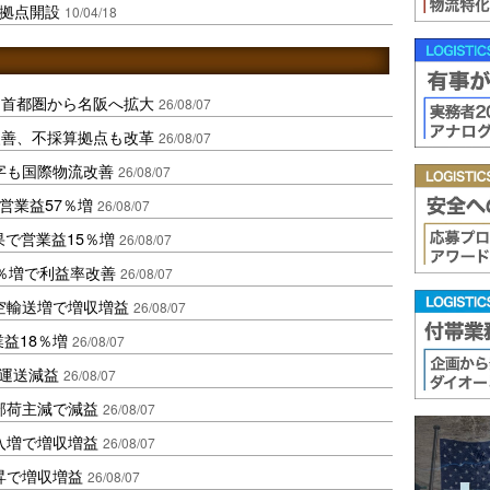
L拠点開設
10/04/18
、首都圏から名阪へ拡大
26/08/07
に改善、不採算拠点も改革
26/08/07
字も国際物流改善
26/08/07
営業益57％増
26/08/07
果で営業益15％増
26/08/07
2％増で利益率改善
26/08/07
空輸送増で増収増益
26/08/07
業益18％増
26/08/07
も運送減益
26/08/07
部荷主減で減益
26/08/07
入増で増収増益
26/08/07
昇で増収増益
26/08/07