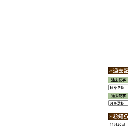
過去記事
過去記事
11月26日