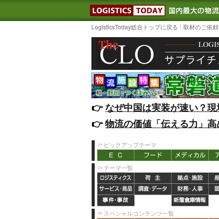
LOGISTIC
LogisticsToday総合トップに戻る
取材のご依頼
👉️
なぜ中国は実装が速い？現
👉️
物流の価値「伝える力」高
ピックアップテーマ
テーマ一覧
スペシャルコンテンツ一覧