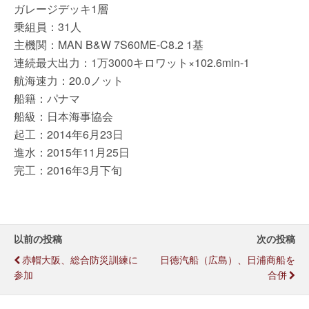
ガレージデッキ1層
乗組員：31人
主機関：MAN B&W 7S60ME-C8.2 1基
連続最大出力：1万3000キロワット×102.6min-1
航海速力：20.0ノット
船籍：パナマ
船級：日本海事協会
起工：2014年6月23日
進水：2015年11月25日
完工：2016年3月下旬
以前の投稿
次の投稿
赤帽大阪、総合防災訓練に
日徳汽船（広島）、日浦商船を
参加
合併