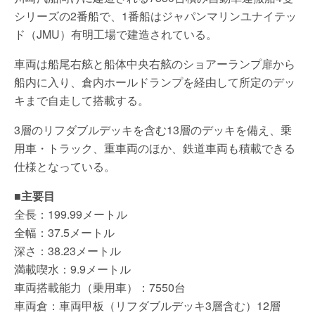
シリーズの2番船で、1番船はジャパンマリンユナイテッ
ド（JMU）有明工場で建造されている。
車両は船尾右舷と船体中央右舷のショアーランプ扉から
船内に入り、倉内ホールドランプを経由して所定のデッ
キまで自走して搭載する。
3層のリフダブルデッキを含む13層のデッキを備え、乗
用車・トラック、重車両のほか、鉄道車両も積載できる
仕様となっている。
■主要目
全長：199.99メートル
全幅：37.5メートル
深さ：38.23メートル
満載喫水：9.9メートル
車両搭載能力（乗用車）：7550台
車両倉：車両甲板（リフダブルデッキ3層含む）12層