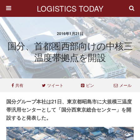
LOGISTICS TODAY
2016年1月21日
国分、首都圏西部向けの中核三
温度帯拠点を開設
共有
ツイート
ピン
メール
国分グループ本社は21日、東京都昭島市に大規模三温度
帯汎用センターとして「国分西東京総合センター」を開
設すると発表した。