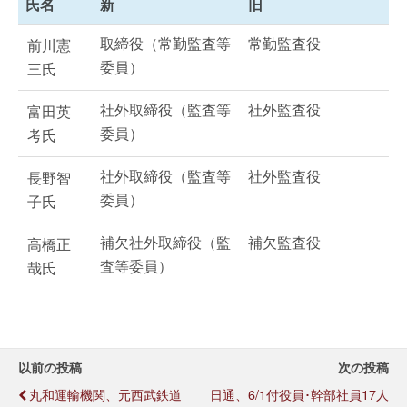
氏名
新
旧
取締役（常勤監査等
常勤監査役
前川憲
委員）
三氏
社外取締役（監査等
社外監査役
富田英
委員）
考氏
社外取締役（監査等
社外監査役
長野智
委員）
子氏
補欠社外取締役（監
補欠監査役
高橋正
査等委員）
哉氏
以前の投稿
次の投稿
丸和運輸機関、元西武鉄道
日通、6/1付役員･幹部社員17人