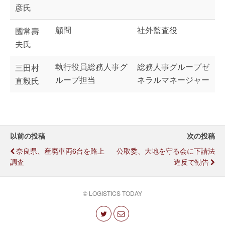
彦氏
顧問
社外監査役
國常壽
夫氏
執行役員総務人事グ
総務人事グループゼ
三田村
ループ担当
ネラルマネージャー
直毅氏
以前の投稿
次の投稿
奈良県、産廃車両6台を路上
公取委、大地を守る会に下請法
調査
違反で勧告
© LOGISTICS TODAY