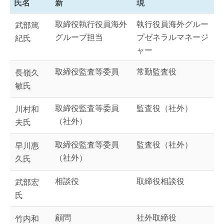
氏名
新
現
取締役執行役員海外
執行役員海外グルー
武部篤
グループ担当
プゼネラルマネージ
紀氏
ャー
取締役監査等委員
常勤監査役
長嶺久
敏氏
取締役監査等委員
監査役（社外）
川村和
（社外）
夫氏
取締役監査等委員
監査役（社外）
早川惠
（社外）
久氏
相談役
取締役相談役
武部宏
氏
顧問
社外取締役
竹内和