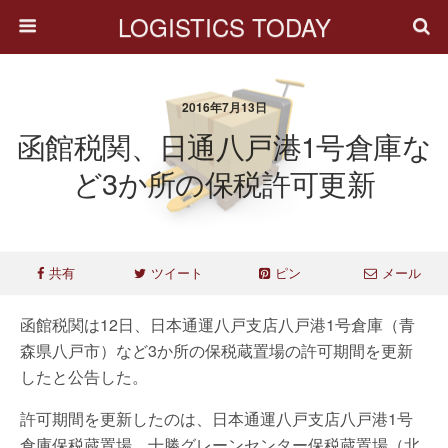
LOGISTICS TODAY
2016年7月13日
函館税関、日通八戸港1号倉庫な
ど3か所の保税許可更新
共有
ツイート
ピン
メール
函館税関は12日、日本通運八戸支店八戸港1号倉庫（青
森県八戸市）など3か所の保税蔵置場の許可期間を更新
したと公告した。
許可期間を更新したのは、日本通運八戸支店八戸港1号
倉庫保税蔵置場、十勝グレーンセンター保税蔵置場（北