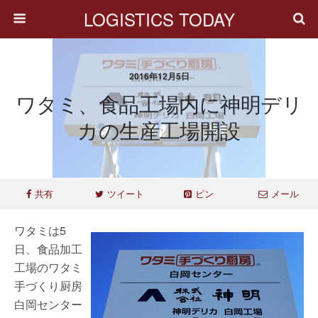
LOGISTICS TODAY
2016年12月5日
ワタミ、食品工場内に神明デリ
カの生産工場開設
共有
ツイート
ピン
メール
ワタミは5
日、食品加工
工場のワタミ
手づくり厨房
白岡センター