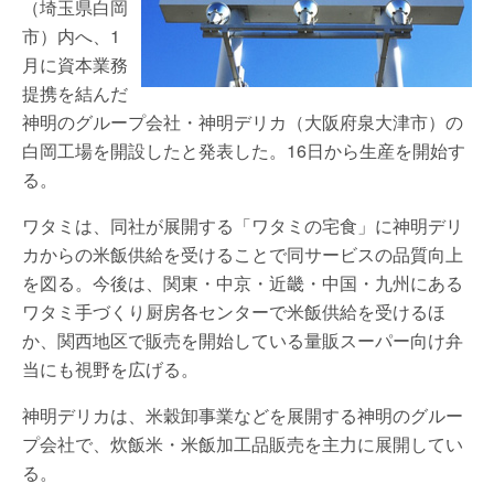
（埼玉県白岡
市）内へ、1
月に資本業務
提携を結んだ
神明のグループ会社・神明デリカ（大阪府泉大津市）の
白岡工場を開設したと発表した。16日から生産を開始す
る。
ワタミは、同社が展開する「ワタミの宅食」に神明デリ
カからの米飯供給を受けることで同サービスの品質向上
を図る。今後は、関東・中京・近畿・中国・九州にある
ワタミ手づくり厨房各センターで米飯供給を受けるほ
か、関西地区で販売を開始している量販スーパー向け弁
当にも視野を広げる。
神明デリカは、米穀卸事業などを展開する神明のグルー
プ会社で、炊飯米・米飯加工品販売を主力に展開してい
る。