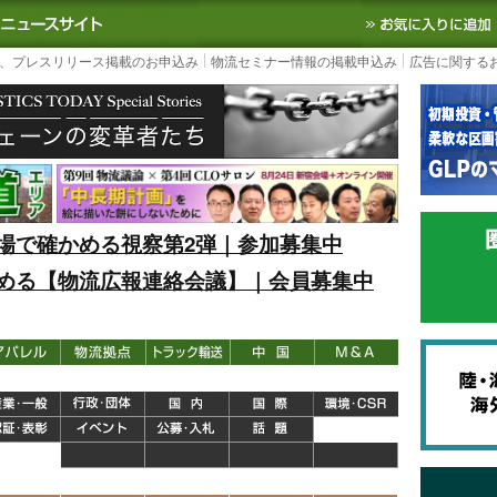
S TODAY｜国内最大の物流ニュースサイト
3PL, SCMなど国内外の最新の物流
、プレスリリース掲載のお申込み
物流セミナー情報の掲載申込み
広告に関する
場で確かめる視察第2弾｜参加募集中
める【物流広報連絡会議】｜会員募集中