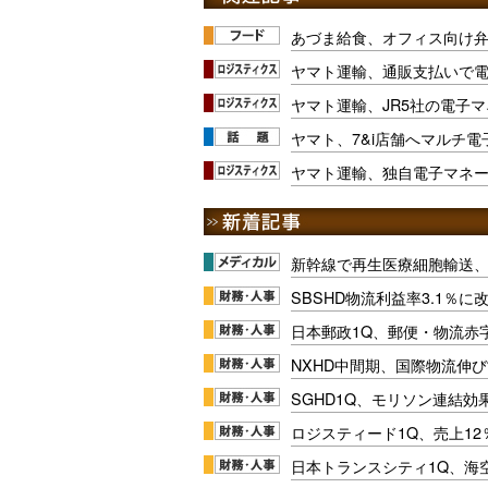
あづま給食、オフィス向け
ヤマト運輸、通販支払いで
ヤマト運輸、JR5社の電子
ヤマト、7&i店舗へマルチ
ヤマト運輸、独自電子マネ
新幹線で再生医療細胞輸送
SBSHD物流利益率3.1％
日本郵政1Q、郵便・物流赤
NXHD中間期、国際物流伸び
SGHD1Q、モリソン連結効
ロジスティード1Q、売上1
日本トランスシティ1Q、海