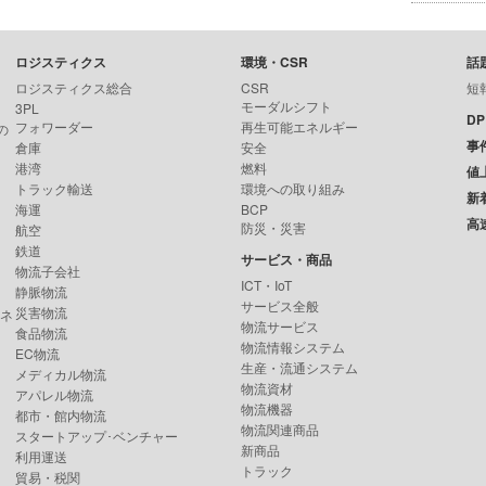
ロジスティクス
環境・CSR
話
ロジスティクス総合
CSR
短
モーダルシフト
3PL
D
フォワーダー
再生可能エネルギー
の
事
倉庫
安全
港湾
燃料
値
トラック輸送
環境への取り組み
新
海運
BCP
高
防災・災害
航空
鉄道
サービス・商品
物流子会社
ICT・IoT
静脈物流
サービス全般
災害物流
ンネ
物流サービス
食品物流
物流情報システム
EC物流
生産・流通システム
メディカル物流
物流資材
アパレル物流
物流機器
都市・館内物流
物流関連商品
スタートアップ･ベンチャー
新商品
利用運送
トラック
貿易・税関