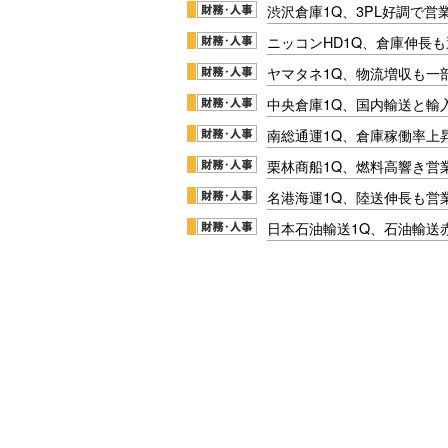
渋沢倉庫1Q、3PL好調で営
ニッコンHD1Q、倉庫伸長
ヤマタネ1Q、物流増収も一
中央倉庫1Q、国内輸送と輸
南総通運1Q、倉庫稼働率上
栗林商船1Q、燃料高響き営
名港海運1Q、陸送伸長も営業
日本石油輸送1Q、石油輸送