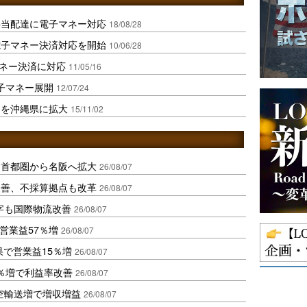
弁当配達に電子マネー対応
18/08/28
電子マネー決済対応を開始
10/06/28
マネー決済に対応
11/05/16
電子マネー展開
12/07/24
ーを沖縄県に拡大
15/11/02
、首都圏から名阪へ拡大
26/08/07
に改善、不採算拠点も改革
26/08/07
字も国際物流改善
26/08/07
営業益57％増
26/08/07
果で営業益15％増
26/08/07
2％増で利益率改善
26/08/07
空輸送増で増収増益
26/08/07