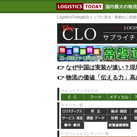
LOGISTIC
LogisticsToday総合トップに戻る
取材のご依頼
👉️
なぜ中国は実装が速い？現
👉️
物流の価値「伝える力」高
ピックアップテーマ
テーマ一覧
スペシャルコンテンツ一覧