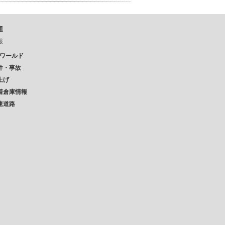
題
報
Pワールド
件・事故
上げ
着倉庫情報
速道路