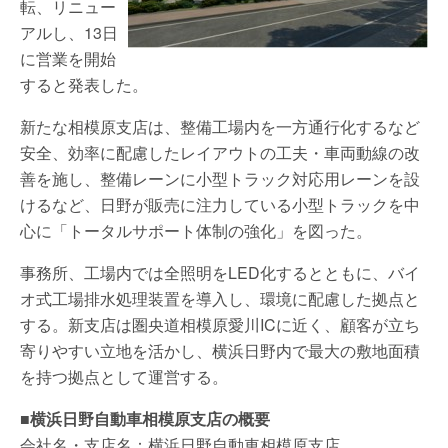
転、リニュー
アルし、13日
に営業を開始
すると発表した。
新たな相模原支店は、整備工場内を一方通行化するなど
安全、効率に配慮したレイアウトの工夫・車両動線の改
善を施し、整備レーンに小型トラック対応用レーンを設
けるなど、日野が販売に注力している小型トラックを中
心に「トータルサポート体制の強化」を図った。
事務所、工場内では全照明をLED化するとともに、バイ
オ式工場排水処理装置を導入し、環境に配慮した拠点と
する。新支店は圏央道相模原愛川ICに近く、顧客が立ち
寄りやすい立地を活かし、横浜日野内で最大の敷地面積
を持つ拠点として運営する。
■横浜日野自動車相模原支店の概要
会社名・支店名：横浜日野自動車相模原支店