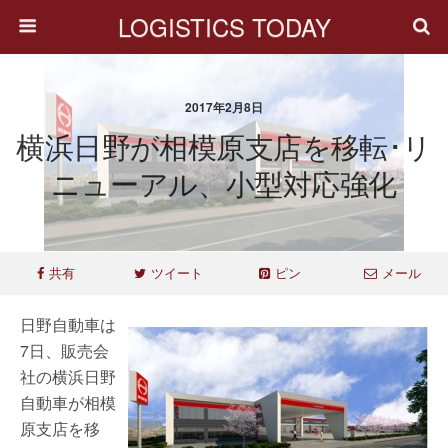
LOGISTICS TODAY
2017年2月8日
横浜日野が相模原支店を移転･リ
ニューアル、小型対応強化
共有
ツイート
ピン
メール
日野自動車は
7日、販売会
社の横浜日野
自動車が相模
原支店を移