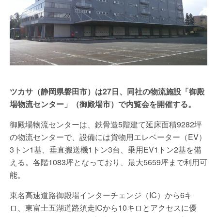
ツカサ（静岡県磐田市）は27日、同社の物流施設「御殿
場物流センター」（御殿場市）で内覧会を開催する。
御殿場物流センターは、鉄骨造5階建て延床面積9282坪
の物流センターで、設備には貨物用エレベーター（EV）
3トン1基、垂直搬送機1トン3台、乗用EV1トン2基を備
える。各階1083坪となっており、最大5659坪まで利用可
能。
東名高速道路御殿場インターチェンジ（IC）から6キ
ロ、東富士五湖道路須走ICから10キロとアクセスに優