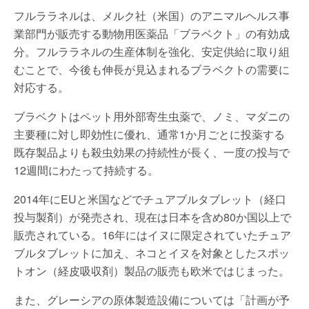
フルララネルは、メルク社（米国）のアニマルヘルス事
業部門が販売する動物用医薬品「ブラベクト」の有効成
分。フルララネルの生産体制を強化、安定供給に取り組
むことで、今後も伸長が見込まれるブラベクトの需要に
対応する。
ブラベクトはペット用外部寄生虫薬で、ノミ、マダニの
主要種に対し即効性に優れ、通常1か月ごとに投薬する
既存製品よりも殺虫効果の持続性が長く、一度の投与で
12週間にわたって持続する。
2014年にEUと米国などでチュアブルタブレット（経口
投与製剤）が発売され、現在は日本を含め80か国以上で
販売されている。16年にはイヌに限定されていたチュア
ブルタブレットに加え、ネコとイヌを対象としたスポッ
トオン（経皮吸収剤）製品の販売も欧米ではじまった。
また、グレーシアの原体製造設備については「計画が予