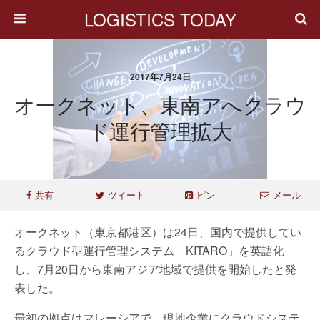
LOGISTICS TODAY
2017年7月24日
オークネット、東南アへクラウ
ド運行管理拡大
共有
ツイート
ピン
メール
オークネット（東京都港区）は24日、国内で提供してい
るクラウド型運行管理システム「KITARO」を英語化
し、7月20日から東南アジア地域で提供を開始したと発
表した。
最初の拠点はマレーシアで、現地企業にクラウドシステ