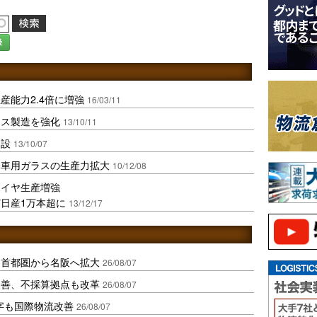
録
産能力2.4倍に増強
16/03/11
ラス製造を強化
13/10/11
開設
13/10/07
動車用ガラスの生産力拡大
10/12/08
タイヤ生産増強
日産1万本超に
13/12/17
、首都圏から名阪へ拡大
26/08/07
に改善、不採算拠点も改革
26/08/07
字も国際物流改善
26/08/07