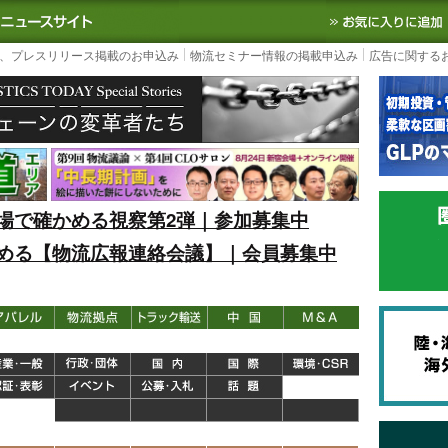
S TODAY｜国内最大の物流ニュースサイト
3PL, SCMなど国内外の最新の物流
、プレスリリース掲載のお申込み
物流セミナー情報の掲載申込み
広告に関する
場で確かめる視察第2弾｜参加募集中
める【物流広報連絡会議】｜会員募集中