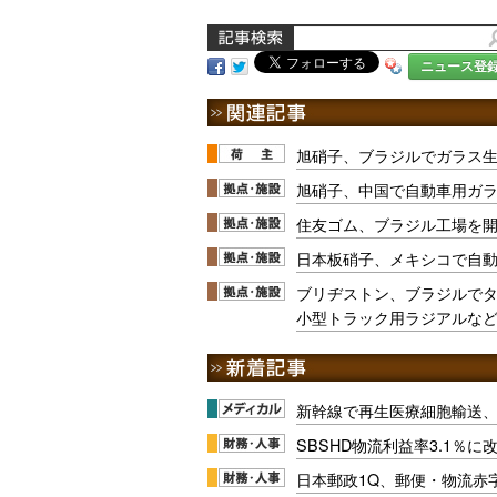
ニュース登
旭硝子、ブラジルでガラス生
旭硝子、中国で自動車用ガ
住友ゴム、ブラジル工場を
日本板硝子、メキシコで自
ブリヂストン、ブラジルで
小型トラック用ラジアルなど
新幹線で再生医療細胞輸送
SBSHD物流利益率3.1％
日本郵政1Q、郵便・物流赤