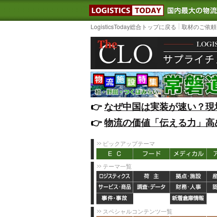
LOGISTIC
LogisticsToday総合トップに戻る
取材のご依頼
👉️
なぜ中国は実装が速い？現
👉️
物流の価値「伝える力」高
ピックアップテーマ
テーマ一覧
スペシャルコンテンツ一覧