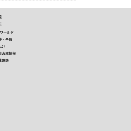
題
報
Pワールド
件・事故
上げ
着倉庫情報
速道路