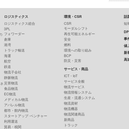
ロジスティクス
環境・CSR
話
ロジスティクス総合
CSR
短
モーダルシフト
3PL
D
フォワーダー
再生可能エネルギー
の
事
倉庫
安全
港湾
燃料
値
トラック輸送
環境への取り組み
新
海運
BCP
高
防災・災害
航空
鉄道
サービス・商品
物流子会社
ICT・IoT
静脈物流
サービス全般
災害物流
ンネ
物流サービス
食品物流
物流情報システム
EC物流
生産・流通システム
メディカル物流
物流資材
アパレル物流
物流機器
都市・館内物流
物流関連商品
スタートアップ･ベンチャー
新商品
利用運送
トラック
貿易・税関