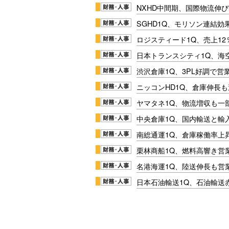
NXHD中間期、国際物流伸び
SGHD1Q、モリソン連結効
ロジスティード1Q、売上1
日本トランスシティ1Q、海
渋沢倉庫1Q、3PL好調で営
ニッコンHD1Q、倉庫伸長
ヤマタネ1Q、物流増収も一
中央倉庫1Q、国内輸送と輸
南総通運1Q、倉庫稼働率上
栗林商船1Q、燃料高響き営
名港海運1Q、陸送伸長も営業
日本石油輸送1Q、石油輸送