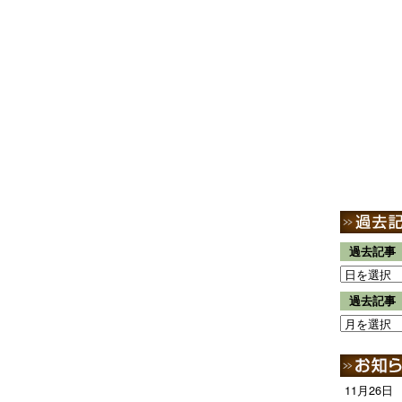
過去記事
過去記事
11月26日