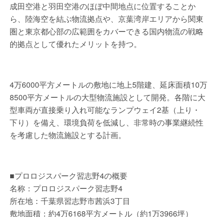
成田空港と羽田空港のほぼ中間地点に位置することか
ら、陸海空を結ぶ物流拠点や、京葉湾岸エリアから関東
圏と東京都心部の広範囲をカバーできる国内物流の戦略
的拠点として優れたメリットを持つ。
4万6000平方メートルの敷地に地上5階建、延床面積10万
8500平方メートルの大型物流施設として開発。各階に大
型車両が直接乗り入れ可能なランプウェイ2基（上り・
下り）を備え、環境負荷を低減し、非常時の事業継続性
を考慮した物流施設とする計画。
■プロロジスパーク習志野4の概要
名称：プロロジスパーク習志野4
所在地：千葉県習志野市茜浜3丁目
敷地面積：約4万6168平方メートル（約1万3966坪）