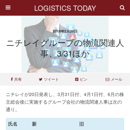
LOGISTICS TODAY
2018年2月20日
ニチレイグループの物流関連人
事、3/31ほか
共有
ツイート
ピン
メール
ニチレイが20日発表し、3月31日付、4月1日付、6月の株
主総会後に実施するグループ会社の物流関連人事は次の
通り。
氏名
新
旧