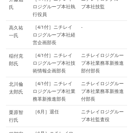
ロジグループ本社執
プ本社技監
氏
行役員
［4/1付］ニチレイ
-
高久祐
ロジグループ本社経
一氏
営企画部長
［4/1付］ニチレイ
ニチレイロジグルー
稲付克
ロジグループ本社技
プ本社業務革新推進
郎氏
術情報企画部長
部付部長
［4/1付］ニチレイ
ニチレイロジグルー
北川倫
ロジグループ本社業
プ本社業務革新推進
太郎氏
務革新推進部長
付部長
［6月］退任
ニチレイロジグルー
栗原智
プ本社監査役
行氏