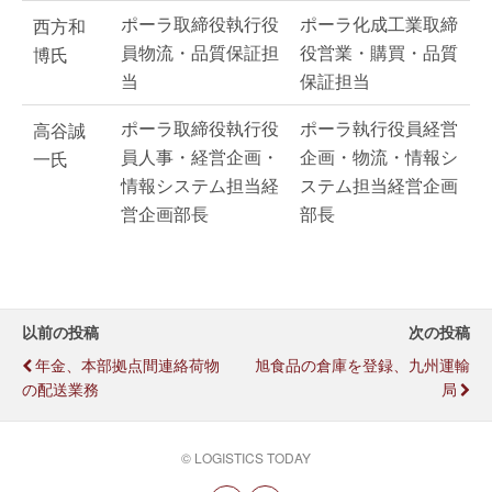
ポーラ取締役執行役
ポーラ化成工業取締
西方和
員物流・品質保証担
役営業・購買・品質
博氏
当
保証担当
ポーラ取締役執行役
ポーラ執行役員経営
高谷誠
員人事・経営企画・
企画・物流・情報シ
一氏
情報システム担当経
ステム担当経営企画
営企画部長
部長
以前の投稿
次の投稿
年金、本部拠点間連絡荷物
旭食品の倉庫を登録、九州運輸
の配送業務
局
© LOGISTICS TODAY