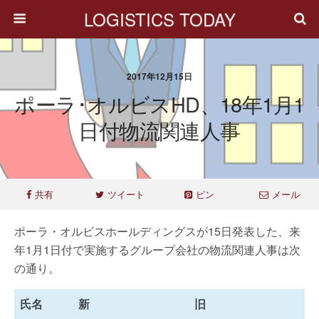
LOGISTICS TODAY
2017年12月15日
ポーラ･オルビスHD、18年1月1
日付物流関連人事
共有
ツイート
ピン
メール
ポーラ・オルビスホールディングスが15日発表した、来
年1月1日付で実施するグループ会社の物流関連人事は次
の通り。
氏名
新
旧