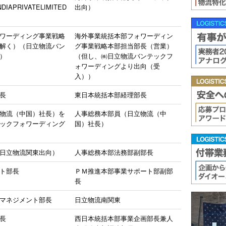
DIAPRIVATELIMITED
出向）
ワーディング事業戦略
海外事業統括本部フォワーディン
解く）（日立物流バン
グ事業戦略本部担当部長（営業）
）
（但し、㈱日立物流バンテックフ
ォワーディングより出向（受
入））
長
東日本統括本部経理部長
物流（中国）社長）を
人事総務本部員（日立物流（中
ックフォワーディング
国）社長）
日立物流関東出向）
人事総務本部法務部副部長
ト部長
ＰＭ推進本部事業サポート部副部
長
マネジメント部長
日立物流南関東
長
西日本統括本部事業企画部長兼人