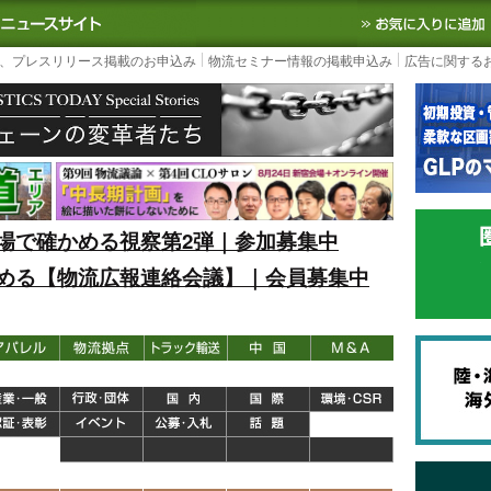
S TODAY｜国内最大の物流ニュースサイト
3PL, SCMなど国内外の最新の物流
、プレスリリース掲載のお申込み
物流セミナー情報の掲載申込み
広告に関する
場で確かめる視察第2弾｜参加募集中
める【物流広報連絡会議】｜会員募集中