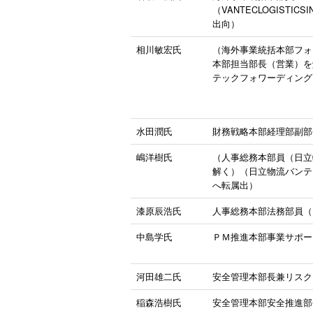
（VANTECLOGISTICSIN
出向）
相川敏宏氏
（海外事業統括本部フォ
本部担当部長（営業）を
テックフォワーディング
水田潤氏
財務戦略本部経理部副部
嶋洋樹氏
（人事総務本部員（日立
解く）（日立物流バンテ
へ転属出）
漆原辰浩氏
人事総務本部法務部員（
中島学氏
ＰＭ推進本部事業サポー
河田雄二氏
安全管理本部長兼リスク
稲森浩樹氏
安全管理本部安全推進部