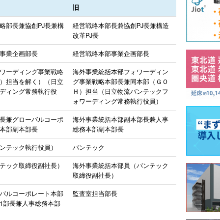
旧
略部長兼協創PJ長兼構
経営戦略本部長兼協創PJ長兼構造
改革PJ長
事業企画部長
経営戦略本部事業企画部長
ワーディング事業戦略
海外事業統括本部フォワーディン
）担当を解く）（日立
グ事業戦略本部長兼同本部（ＧＯ
ディング常務執行役
Ｈ）担当（日立物流バンテックフ
ォワーディング常務執行役員）
長兼グローバルコーポ
海外事業統括本部副本部長兼人事
本部副本部長
総務本部副本部長
ンテック執行役員）
バンテック
テック取締役副社長）
海外事業統括本部員（バンテック
取締役副社長）
バルコーポレート本部
監査室担当部長
1部長兼人事総務本部