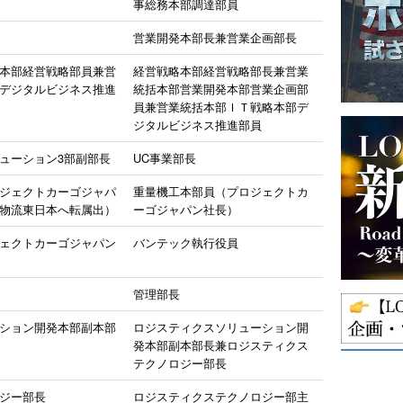
事総務本部調達部員
営業開発本部長兼営業企画部長
本部経営戦略部員兼営
経営戦略本部経営戦略部長兼営業
デジタルビジネス推進
統括本部営業開発本部営業企画部
員兼営業統括本部ＩＴ戦略本部デ
ジタルビジネス推進部員
ューション3部副部長
UC事業部長
ジェクトカーゴジャパ
重量機工本部員（プロジェクトカ
物流東日本へ転属出）
ーゴジャパン社長）
ェクトカーゴジャパン
バンテック執行役員
管理部長
ション開発本部副本部
ロジスティクスソリューション開
発本部副本部長兼ロジスティクス
テクノロジー部長
ジー部長
ロジスティクステクノロジー部主