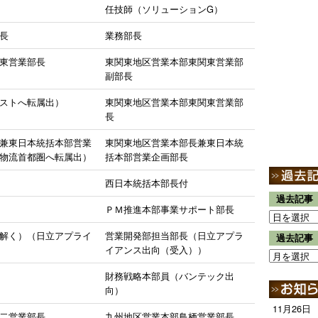
任技師（ソリューションG）
長
業務部長
東営業部長
東関東地区営業本部東関東営業部
副部長
ストへ転属出）
東関東地区営業本部東関東営業部
長
兼東日本統括本部営業
東関東地区営業本部長兼東日本統
物流首都圏へ転属出）
括本部営業企画部長
西日本統括本部長付
過去記事
ＰＭ推進本部事業サポート部長
解く）（日立アプライ
営業開発部担当部長（日立アプラ
過去記事
イアンス出向（受入））
財務戦略本部員（バンテック出
向）
11月26日
二営業部長
九州地区営業本部鳥栖営業部長