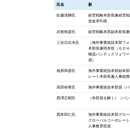
氏名
新
佐藤清輝氏
経営戦略本部長兼経営戦
造改革PJ長
武智和彦氏
経営戦略本部副本部長兼
三谷日出夫氏
（海外事業統括本部フォ
本部長兼同本部（ＧＯＨ
物流バンテックフォワー
員）
相原和彦氏
海外事業統括本部副本部
レート本部長兼人事総務
高田裕孝氏
海外事業統括本部員（バ
西澤正昭氏
（本部員を解く）（バン
西牟田仁氏
海外事業統括本部グロー
グローバルコーポレート
人事教育部員