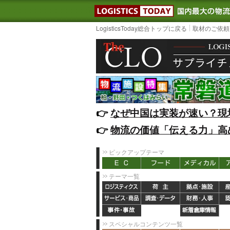
LOGISTIC
LogisticsToday総合トップに戻る
取材のご依頼
👉️
なぜ中国は実装が速い？現
👉️
物流の価値「伝える力」高
ピックアップテーマ
テーマ一覧
スペシャルコンテンツ一覧