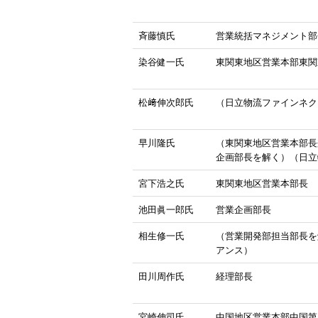
斉藤慎氏
営業統括マネジメント部
染谷健一氏
東関東地区営業本部東関
松﨑伸次郎氏
（日立物流ファインネク
早川隆氏
（東関東地区営業本部長
企画部長を解く）（日立
宮下浩之氏
東関東地区営業本部長
池田眞一郎氏
営業企画部長
相生修一氏
（営業開発部担当部長を
アンス）
田川周作氏
経理部長
宮崎伸司氏
中国地区営業本部中国第