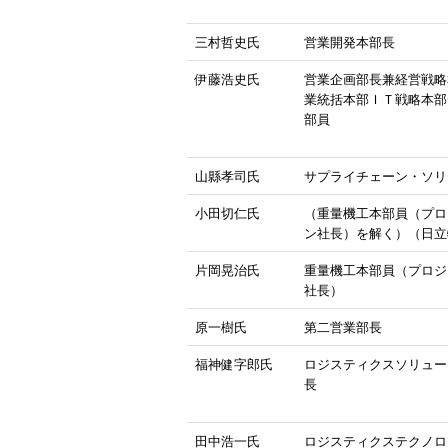
三村哲史氏
営業開発本部長
伊藤浩史氏
営業企画部長兼経営戦略
業統括本部ＩＴ戦略本部
部員
山縣孝司氏
サプライチェーン・ソリ
小田切仁氏
（重量機工本部員（プロ
ン社長）を解く）（日立
片岡晃治氏
重量機工本部員（プロジ
社長）
原一樹氏
第二営業部長
福神健字郎氏
ロジスティクスソリュー
長
田中浩一氏
ロジスティクステクノロ