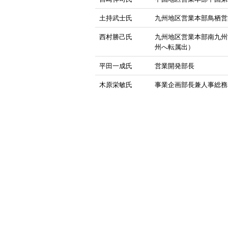
土持武士氏
九州地区営業本部鳥栖営
西村勝己氏
九州地区営業本部南九州
州へ転属出）
平田一成氏
営業開発部長
木原栄敏氏
事業企画部長兼人事総務