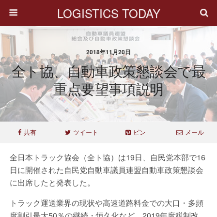
LOGISTICS TODAY
2018年11月20日
全ト協、自動車政策懇談会で最
重点要望事項説明
共有
ツイート
ピン
メール
全日本トラック協会（全ト協）は19日、自民党本部で16
日に開催された自民党自動車議員連盟自動車政策懇談会
に出席したと発表した。
トラック運送業界の現状や高速道路料金での大口・多頻
度割引最大50％の継続・恒久化など、2019年度税制改