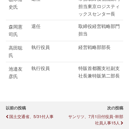
担当東京ロジスティ
史氏
ックスセンター長
退任
取締役経営戦略部門
森岡憲
担当
司氏
執行役員
経営戦略部部長
高田聡
氏
執行役員
特販首都圏支社副支
池邉友
社長兼特販第二部長
彦氏
以前の投稿
次の投稿
国土交通省、5/31付人事
サンリツ、7月1日付役員･幹部
社員人事15人