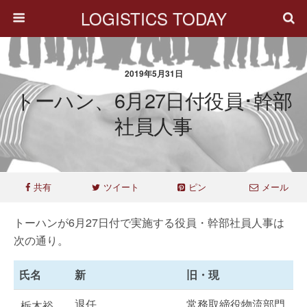
LOGISTICS TODAY
2019年5月31日
トーハン、6月27日付役員･幹部
社員人事
共有
ツイート
ピン
メール
トーハンが6月27日付で実施する役員・幹部社員人事は
次の通り。
氏名
新
旧・現
退任
常務取締役物流部門
栃木裕