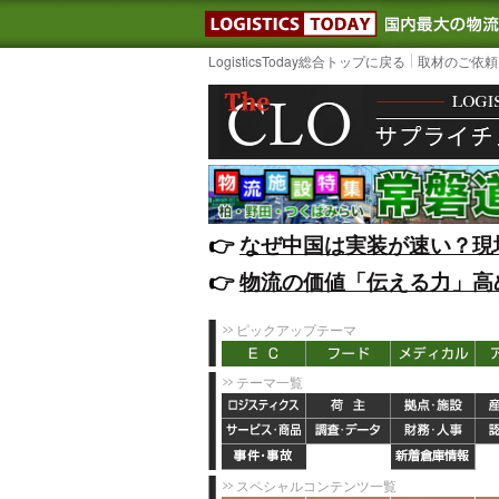
LOGISTIC
LogisticsToday総合トップに戻る
取材のご依頼
👉️
なぜ中国は実装が速い？現
👉️
物流の価値「伝える力」高
ピックアップテーマ
テーマ一覧
スペシャルコンテンツ一覧