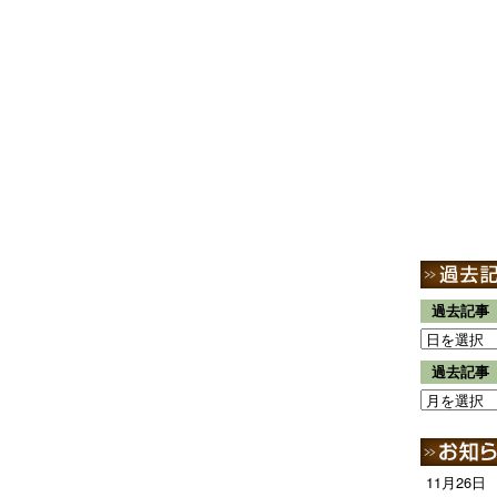
過去記事
過去記事
11月26日