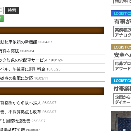
録
自動配車依頼の新機能
20/04/27
万件を突破
20/09/24
ック対象の求配車サービス
19/01/24
コベル、午後帯に割引料金
16/05/25
数拠点の集配に対応
16/03/11
、首都圏から名阪へ拡大
26/08/07
に改善、不採算拠点も改革
26/08/07
字も国際物流改善
26/08/07
営業益57％増
26/08/07