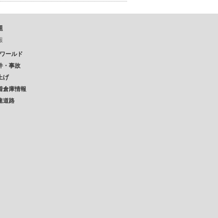
題
報
Pワールド
件・事故
上げ
着倉庫情報
速道路