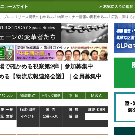
S TODAY｜国内最大の物流ニュースサイト
3PL, SCMなど国内外の最新の物流
、プレスリリース掲載のお申込み
物流セミナー情報の掲載申込み
広告に関する
場で確かめる視察第2弾｜参加募集中
める【物流広報連絡会議】｜会員募集中