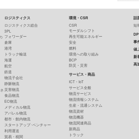
ロジスティクス
環境・CSR
話
ロジスティクス総合
CSR
短
モーダルシフト
3PL
D
フォワーダー
再生可能エネルギー
の
事
倉庫
安全
港湾
燃料
値
トラック輸送
環境への取り組み
新
海運
BCP
高
防災・災害
航空
鉄道
サービス・商品
物流子会社
ICT・IoT
静脈物流
サービス全般
災害物流
ンネ
物流サービス
食品物流
物流情報システム
EC物流
生産・流通システム
メディカル物流
物流資材
アパレル物流
物流機器
都市・館内物流
物流関連商品
スタートアップ･ベンチャー
新商品
利用運送
トラック
貿易・税関