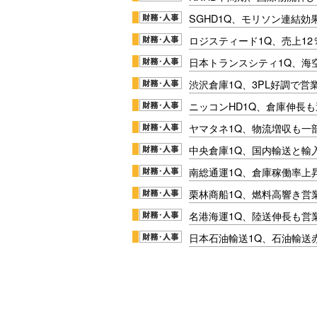
SGHD1Q、モリソン連結効
ロジスティード1Q、売上1
日本トランスシティ1Q、海
渋沢倉庫1Q、3PL好調で営
ニッコンHD1Q、倉庫伸長
ヤマタネ1Q、物流増収も一
中央倉庫1Q、国内輸送と輸
南総通運1Q、倉庫稼働率上
栗林商船1Q、燃料高響き営
名港海運1Q、陸送伸長も営業
日本石油輸送1Q、石油輸送