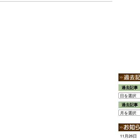
過去記事
過去記事
11月26日