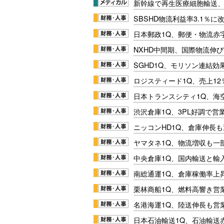
新幹線で再生医療細胞輸送
SBSHD物流利益率3.1％
日本郵政1Q、郵便・物流赤
NXHD中間期、国際物流伸び
SGHD1Q、モリソン連結効
ロジスティード1Q、売上1
日本トランスシティ1Q、海
渋沢倉庫1Q、3PL好調で営
ニッコンHD1Q、倉庫伸長
ヤマタネ1Q、物流増収も一
中央倉庫1Q、国内輸送と輸
南総通運1Q、倉庫稼働率上
栗林商船1Q、燃料高響き営
名港海運1Q、陸送伸長も営業
日本石油輸送1Q、石油輸送