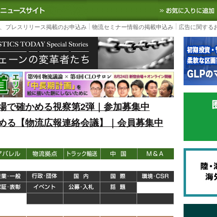
S TODAY｜国内最大の物流ニュースサイト
3PL, SCMなど国内外の最新の物流
、プレスリリース掲載のお申込み
物流セミナー情報の掲載申込み
広告に関する
場で確かめる視察第2弾｜参加募集中
める【物流広報連絡会議】｜会員募集中