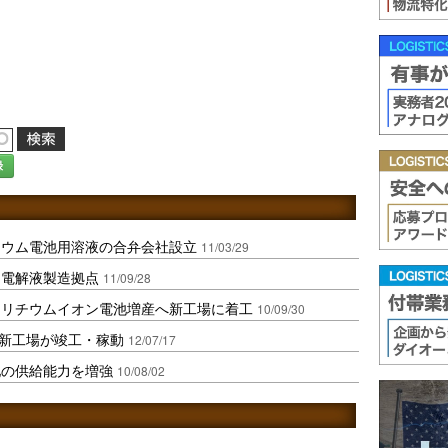
録
チウム電池用溶液の合弁会社設立
11/03/29
用電解液製造拠点
11/09/28
、リチウムイオン電池増産へ新工場に着工
10/09/30
池新工場が竣工・稼動
12/07/17
池の供給能力を増強
10/08/02