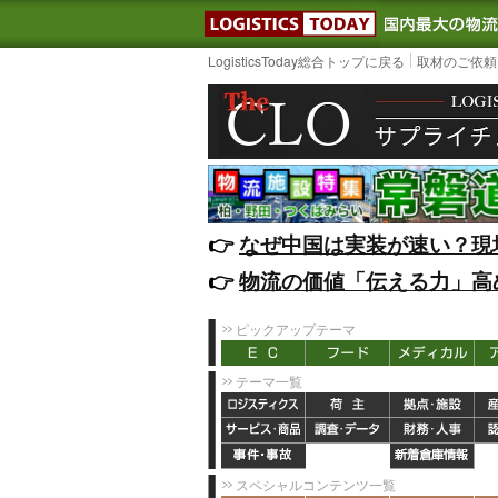
LOGISTIC
LogisticsToday総合トップに戻る
取材のご依頼
👉️
なぜ中国は実装が速い？現
👉️
物流の価値「伝える力」高
ピックアップテーマ
テーマ一覧
スペシャルコンテンツ一覧