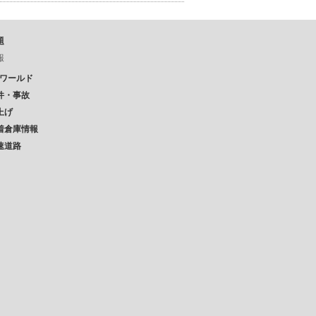
題
報
Pワールド
件・事故
上げ
着倉庫情報
速道路