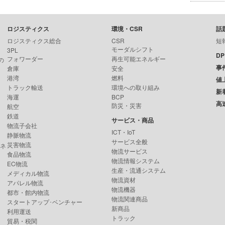
ロジスティクス
環境・CSR
話
ロジスティクス総合
CSR
短
モーダルシフト
3PL
D
フォワーダー
再生可能エネルギー
の
事
倉庫
安全
港湾
燃料
値
トラック輸送
環境への取り組み
新
海運
BCP
高
防災・災害
航空
鉄道
サービス・商品
物流子会社
ICT・IoT
静脈物流
サービス全般
災害物流
ンネ
物流サービス
食品物流
物流情報システム
EC物流
生産・流通システム
メディカル物流
物流資材
アパレル物流
物流機器
都市・館内物流
物流関連商品
スタートアップ･ベンチャー
新商品
利用運送
トラック
貿易・税関