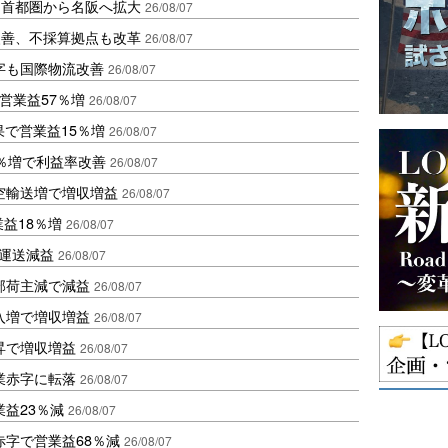
、首都圏から名阪へ拡大
26/08/07
に改善、不採算拠点も改革
26/08/07
字も国際物流改善
26/08/07
営業益57％増
26/08/07
果で営業益15％増
26/08/07
2％増で利益率改善
26/08/07
空輸送増で増収増益
26/08/07
業益18％増
26/08/07
も運送減益
26/08/07
部荷主減で減益
26/08/07
入増で増収増益
26/08/07
昇で増収増益
26/08/07
業赤字に転落
26/08/07
益23％減
26/08/07
赤字で営業益68％減
26/08/07