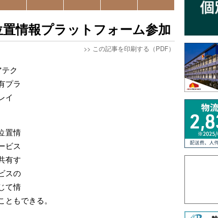
位置情報プラットフォーム参加
>>
この記事を印刷する（PDF）
アテク
有プラ
レイ
位置情
ービス
共有す
ビスの
じて情
こともできる。