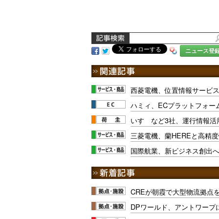
ニュース登
西菱電機、位置情報サービス
ハミィ、ECプラットフォーム
いすゞなど3社、運行情報活
三菱電機、蘭HEREと高精
国際航業、新ビジネス創出
CREが朝霞で大型物流拠点
DPワールド、アントワープ