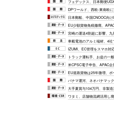
フェデックス、日本郵便UG
DPワールド、西欧-東南欧
日本郵船、中国CNOOC向け
EU少額貨物免税撤廃、APA
宮崎の運送4割超に影響、九
車載電池のアルミ端材、4社
IZUMI、EC管理をスマホ
トラック運転手、お盆の一般車
米CPSC電子申告、APAC企
EU道路貨物は25年微増、
パナマ運河、ネオパナマッ
大手夏賞与104万円、非製
ワタミ、店舗物流網活用し