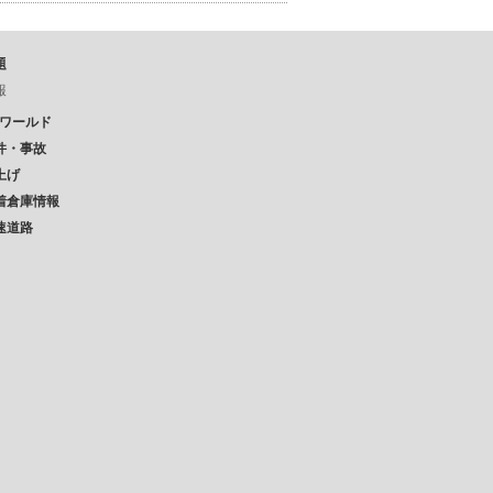
題
報
Pワールド
件・事故
上げ
着倉庫情報
速道路