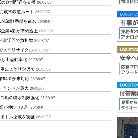
Xの欧州配送を支援
26/08/07
に完成車鉄道ルート
26/08/07
LNG船1番船を命名
26/08/07
C企業4割が準備途上
26/08/07
州道迂回で負担増
26/08/07
で水平リサイクル
26/08/07
対応し出品効率化
26/08/07
にヒヤリ94.5％
26/08/07
業64％が未対応
26/08/07
ポーランドが最大
26/08/07
クス船の喫水制限強化
26/08/07
造業が伸びけん引
26/08/07
廃ボトル循環を実証
26/08/07