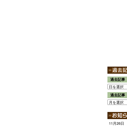
過去記事
過去記事
11月26日