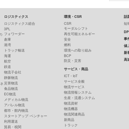
ロジスティクス
環境・CSR
話
ロジスティクス総合
CSR
短
モーダルシフト
3PL
D
フォワーダー
再生可能エネルギー
の
事
倉庫
安全
港湾
燃料
値
トラック輸送
環境への取り組み
新
海運
BCP
高
防災・災害
航空
鉄道
サービス・商品
物流子会社
ICT・IoT
静脈物流
サービス全般
災害物流
ンネ
物流サービス
食品物流
物流情報システム
EC物流
生産・流通システム
メディカル物流
物流資材
アパレル物流
物流機器
都市・館内物流
物流関連商品
スタートアップ･ベンチャー
新商品
利用運送
トラック
貿易・税関