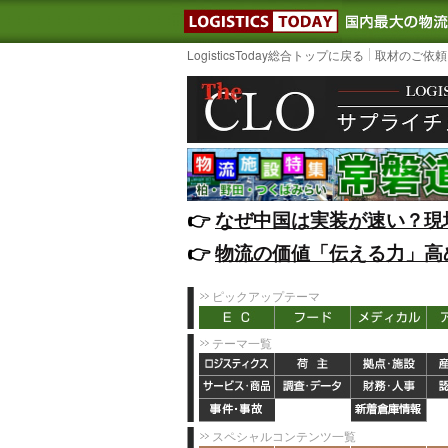
LOGISTIC
LogisticsToday総合トップに戻る
取材のご依頼
👉️
なぜ中国は実装が速い？現
👉️
物流の価値「伝える力」高
ピックアップテーマ
テーマ一覧
スペシャルコンテンツ一覧