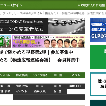
S TODAY｜国内最大の物流ニュースサイト
3PL, SCMなど国内外の最新の物流
、プレスリリース掲載のお申込み
物流セミナー情報の掲載申込み
広告に関する
場で確かめる視察第2弾｜参加募集中
める【物流広報連絡会議】｜会員募集中