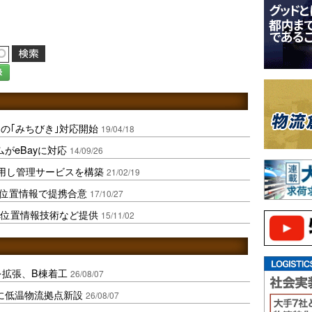
録
の｢みちびき｣対応開始
19/04/18
がeBayに対応
14/09/26
用し管理サービスを構築
21/02/19
度位置情報で提携合意
17/10/27
へ位置情報技術など提供
15/11/02
を拡張、B棟着工
26/08/07
に低温物流拠点新設
26/08/07