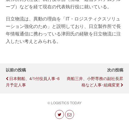
ープ）などを経て現在の代表執行役に就いている。
日立物流は、異動の理由を「IT・ロジスティクスソリュ
ーション強化のため」と説明しており、日立製作所で長
年情報通信に携わっている津田氏の経験を日立物流に注
入したい考えとみられる。
以前の投稿
次の投稿
日本郵船、4/1付役員人事･6
商船三井、小野専務の副社長昇
月予定人事
格など人事･組織変更
© LOGISTICS TODAY