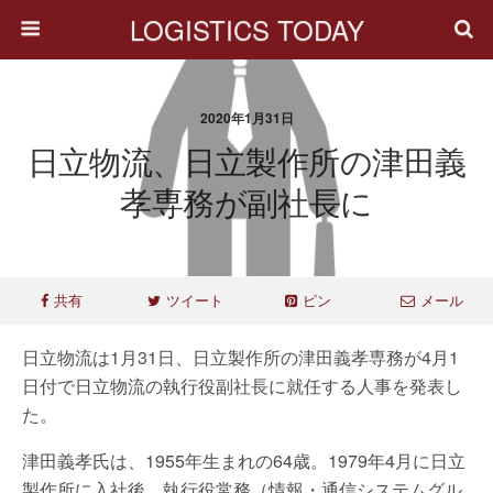
LOGISTICS TODAY
2020年1月31日
日立物流、日立製作所の津田義
孝専務が副社長に
共有
ツイート
ピン
メール
日立物流は1月31日、日立製作所の津田義孝専務が4月1
日付で日立物流の執行役副社長に就任する人事を発表し
た。
津田義孝氏は、1955年生まれの64歳。1979年4月に日立
製作所に入社後、執行役常務（情報・通信システムグル