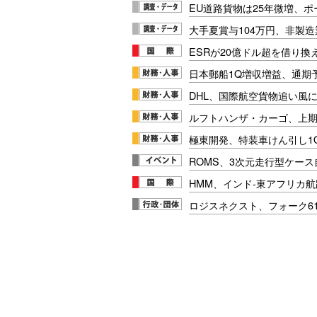
EU道路貨物は25年微増、
大手夏賞与104万円、非製
ESRが20億ドル超を借り換
日本郵船1Q増収増益、通期
DHL、国際航空貨物追い風に
ルフトハンザ・カーゴ、上期E
極東開発、特装車けん引し1
ROMS、3次元走行型ケー
HMM、インド-東アフリカ航
ロジスネクスト、フォーク6