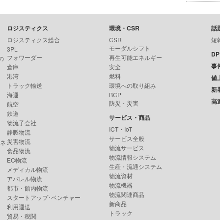
ロジスティクス
環境・CSR
話
ロジスティクス総合
CSR
短
モーダルシフト
3PL
D
フォワーダー
再生可能エネルギー
の
事
倉庫
安全
港湾
燃料
値
トラック輸送
環境への取り組み
新
海運
BCP
高
防災・災害
航空
鉄道
サービス・商品
物流子会社
ICT・IoT
静脈物流
サービス全般
災害物流
ンネ
物流サービス
食品物流
物流情報システム
EC物流
生産・流通システム
メディカル物流
物流資材
アパレル物流
物流機器
都市・館内物流
物流関連商品
スタートアップ･ベンチャー
新商品
利用運送
トラック
貿易・税関