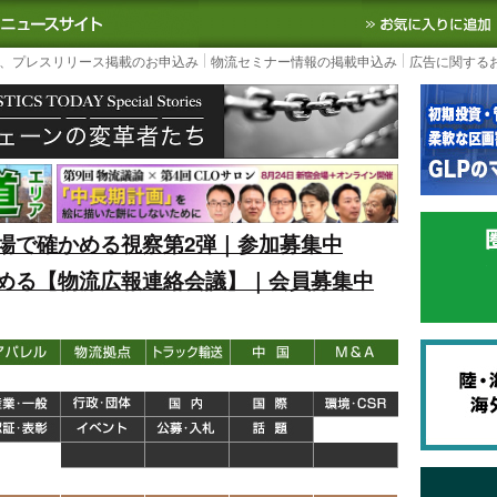
S TODAY｜国内最大の物流ニュースサイト
3PL, SCMなど国内外の最新の物流
、プレスリリース掲載のお申込み
物流セミナー情報の掲載申込み
広告に関する
場で確かめる視察第2弾｜参加募集中
める【物流広報連絡会議】｜会員募集中