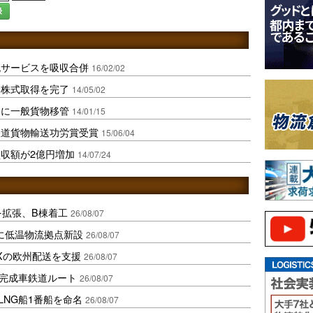
録
流サービスを吸収合併
16/02/02
全株式取得を完了
14/05/02
スに一般貨物移管
14/01/15
鉄道貨物輸送功労賞受賞
15/06/04
収額が2億円増加
14/07/24
を拡張、B棟着工
26/08/07
に低温物流拠点新設
26/08/07
Xの欧州配送を支援
26/08/07
に完成車鉄道ルート
26/08/07
LNG船1番船を命名
26/08/07