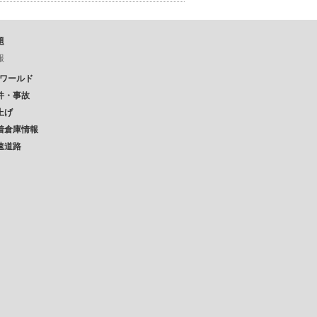
題
報
Pワールド
件・事故
上げ
着倉庫情報
速道路