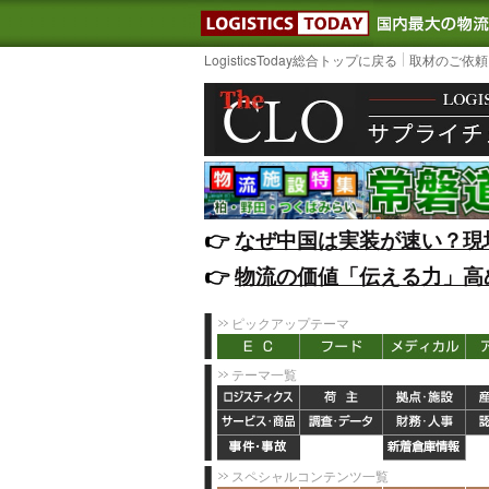
LOGISTIC
LogisticsToday総合トップに戻る
取材のご依頼
👉️
なぜ中国は実装が速い？現
👉️
物流の価値「伝える力」高
ピックアップテーマ
テーマ一覧
スペシャルコンテンツ一覧