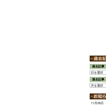
過去記事
過去記事
11月26日