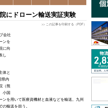
病院にドローン輸送実証実験
>>
この記事を印刷する（PDF）
プ会社
ーンを
現に向
表し
主体と
同県内
院（熊
、小国
ーンを用いて医療資機材と血液などを輸送。九州
での輸送を担う。