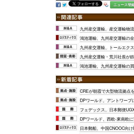
ニュース登
九州産交運輸、産交運輸物
鴻池運輸、九州産交運輸の
九州産交運輸、トールエク
九州産交運輸・荒川社長が
鴻池運輸、九州産交運輸の買
CREが朝霞で大型物流拠点
DPワールド、アントワープ
フェデックス、日本郵便UG
DPワールド、西欧-東南欧
日本郵船、中国CNOOC向け