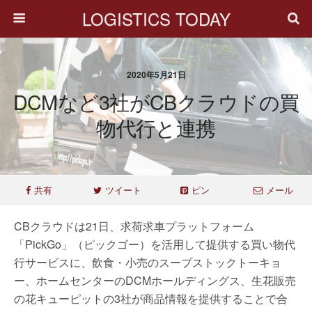
LOGISTICS TODAY
2020年5月21日
DCMなど3社がCBクラウドの買
物代行と連携
共有
ツイート
ピン
メール
CBクラウドは21日、求荷求車プラットフォーム
「PickGo」（ピックゴー）を活用して提供する買い物代
行サービスに、飲食・小売のスープストックトーキョ
ー、ホームセンターのDCMホールディングス、生花販売
の花キューピットの3社が商品情報を提供することで合