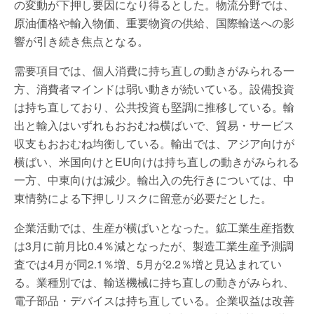
の変動が下押し要因になり得るとした。物流分野では、
原油価格や輸入物価、重要物資の供給、国際輸送への影
響が引き続き焦点となる。
需要項目では、個人消費に持ち直しの動きがみられる一
方、消費者マインドは弱い動きが続いている。設備投資
は持ち直しており、公共投資も堅調に推移している。輸
出と輸入はいずれもおおむね横ばいで、貿易・サービス
収支もおおむね均衡している。輸出では、アジア向けが
横ばい、米国向けとEU向けは持ち直しの動きがみられる
一方、中東向けは減少。輸出入の先行きについては、中
東情勢による下押しリスクに留意が必要だとした。
企業活動では、生産が横ばいとなった。鉱工業生産指数
は3月に前月比0.4％減となったが、製造工業生産予測調
査では4月が同2.1％増、5月が2.2％増と見込まれてい
る。業種別では、輸送機械に持ち直しの動きがみられ、
電子部品・デバイスは持ち直している。企業収益は改善