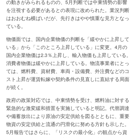
の動きがみられるものの、5月判断では中東情勢の影響
を注視する必要があるとの表現に改められた。業況判断
はおおむね横ばいだが、先行きはやや慎重な見方となっ
ている。
物価面では、国内企業物価の判断を「緩やかに上昇して
いる」から「このところ上昇している」に変更。4月の
国内企業物価は2.3％上昇し、輸入物価も上昇している。
消費者物価は緩やかに上昇している。物流事業者にとっ
ては、燃料費、資材費、車両・設備費、外注費などのコ
スト上昇が運賃転嫁や契約条件の見直しに直結する局面
が続く。
政府の政策対応では、中東情勢を受け、燃料油に対する
緊急的な激変緩和措置を実施していると明記。代替調達
や備蓄放出により原油の安定供給を図るとともに、重要
物資の安定供給と流通の円滑化に努める方針も示した。
5月報告ではさらに、「リスクの最小化」の観点から資