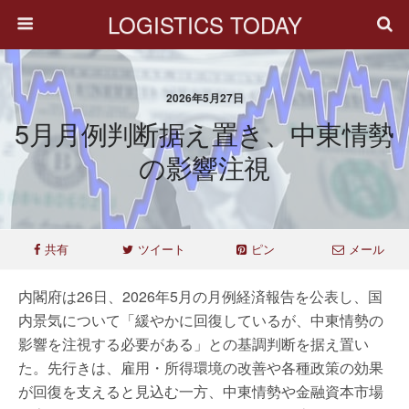
LOGISTICS TODAY
2026年5月27日
5月月例判断据え置き、中東情勢
の影響注視
共有
ツイート
ピン
メール
内閣府は26日、2026年5月の月例経済報告を公表し、国
内景気について「緩やかに回復しているが、中東情勢の
影響を注視する必要がある」との基調判断を据え置い
た。先行きは、雇用・所得環境の改善や各種政策の効果
が回復を支えると見込む一方、中東情勢や金融資本市場