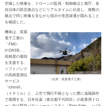
空撮した映像を、ドローンの監視・制御拠点と都庁、各
自治体の防災拠点などにリアルタイムに伝送し、複数の
拠点で同じ映像を見ながら指示や意思疎通が図れること
を確認した。
機体は、双葉
電子工業の
「FMC-
01DASB」。
高精度の着陸
を支援する、
ソフトバンク
の高精度測位
（出所：双葉電子工業）
サービス
「ichimill」
（イチミル）と、上空で飛行不能となった際に遠隔操作
で展開する、日本化薬（東京都千代田区）の産業用ドロ
ーン向け緊急パラシュートシステム「Para Safe」（パラ