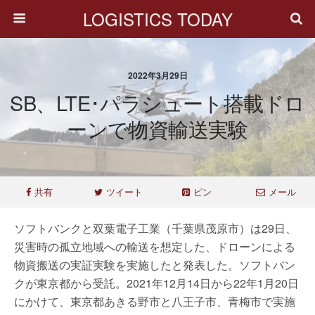
LOGISTICS TODAY
2022年3月29日
SB、LTE･パラシュート搭載ドロ
ーンで物資輸送実験
共有
ツイート
ピン
メール
ソフトバンクと双葉電子工業（千葉県茂原市）は29日、
災害時の孤立地域への輸送を想定した、ドローンによる
物資搬送の実証実験を実施したと発表した。ソフトバン
クが東京都から受託。2021年12月14日から22年1月20日
にかけて、東京都あきる野市と八王子市、青梅市で実施