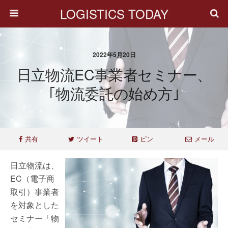
LOGISTICS TODAY
2022年5月20日
日立物流EC事業者セミナー、
｢物流委託の始め方｣
共有
ツイート
ピン
メール
日立物流は、
EC（電子商
取引）事業者
を対象とした
セミナー「物