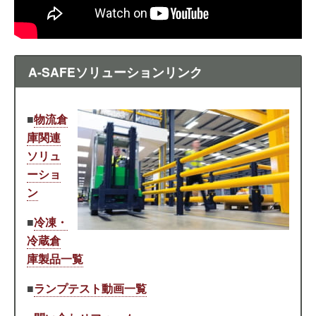
A-SAFEソリューションリンク
■
物流倉
庫関連
ソリュ
ーショ
ン
■
冷凍・
冷蔵倉
庫製品一覧
■
ランプテスト動画一覧