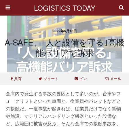
LOGISTICS TODAY
2022年6月15日
A-SAFE、｢人と設備を守る｣高機
能バリアで訴求
共有
ツイート
ピン
メール
倉庫内で発生する事故の要因として多いのが、台車やフ
ォークリフトといった車両と、従業員やパレットなどと
の接触だ。一度事故が起きれば、従業員だけでなく貨物
や施設、マテリアルハンドリング機器といった設備な
ど、広範囲に被害が及ぶ。そんな倉庫での接触事故を、