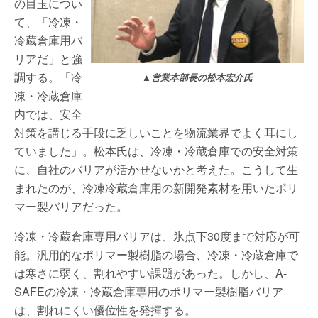
の目玉につい
て、「冷凍・
冷蔵倉庫用バ
リアだ」と強
調する。「冷
▲営業本部長の松本宏介氏
凍・冷蔵倉庫
内では、安全
対策を講じる手段に乏しいことを物流業界でよく耳にし
ていました」。松本氏は、冷凍・冷蔵倉庫での安全対策
に、自社のバリアが活かせないかと考えた。こうして生
まれたのが、冷凍冷蔵倉庫用の新開発素材を用いたポリ
マー製バリアだった。
冷凍・冷蔵倉庫専用バリアは、氷点下30度まで対応が可
能。汎用的なポリマー製樹脂の場合、冷凍・冷蔵倉庫で
は寒さに弱く、割れやすい課題があった。しかし、A-
SAFEの冷凍・冷蔵倉庫専用のポリマー製樹脂バリア
は、割れにくい優位性を発揮する。