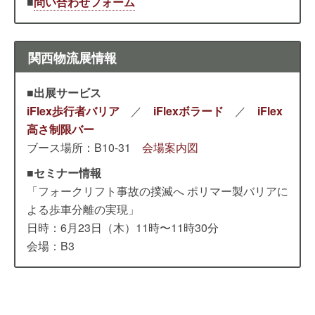
■
問い合わせフォーム
関西物流展情報
■出展サービス
iFlex歩行者バリア
／
iFlexボラード
／
iFlex
高さ制限バー
ブース場所：B10-31
会場案内図
■セミナー情報
「フォークリフト事故の撲滅へ ポリマー製バリアに
よる歩車分離の実現」
日時：6月23日（木）11時〜11時30分
会場：B3