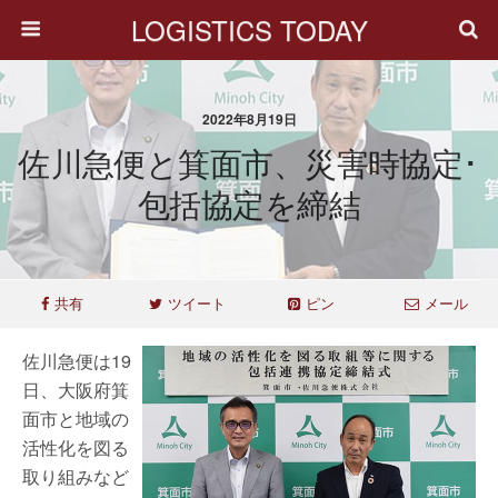
LOGISTICS TODAY
2022年8月19日
佐川急便と箕面市、災害時協定･
包括協定を締結
共有
ツイート
ピン
メール
佐川急便は19
日、大阪府箕
面市と地域の
活性化を図る
取り組みなど