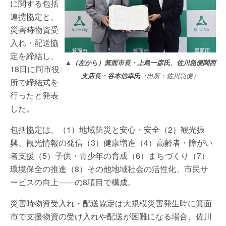
に関する包括
連携協定と、
災害時物資受
入れ・配送協
定を締結し、
▲（左から）箕面市長・上島一彦氏、佐川急便関西
18日に同市役
支店長・谷本信幸氏
（出所：佐川急便）
所で締結式を
行ったと発表
した。
包括協定は、（1）地域防災と安心・安全（2）観光振
興、観光情報の発信（3）健康増進（4）高齢者・障がい
者支援（5）子供・青少年の育成（6）まちづくり（7）
環境保全の推進（8）その他地域社会の活性化、市民サ
ービスの向上——の8項目で構成。
災害時物資受入れ・配送協定は大規模災害発生時に箕面
市で支援物資の受け入れや配送が困難になる場合、佐川