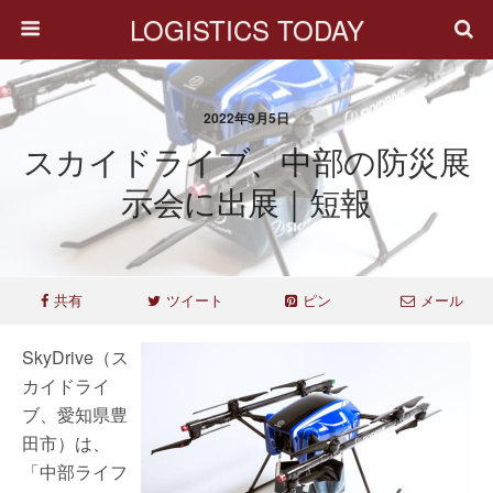
LOGISTICS TODAY
2022年9月5日
スカイドライブ、中部の防災展
示会に出展｜短報
共有
ツイート
ピン
メール
SkyDrive（ス
カイドライ
ブ、愛知県豊
田市）は、
「中部ライフ