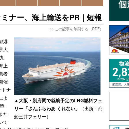
ミナー、海上輸送をPR｜短報
>>
この記事を印刷する（PDF）
都港
県大
、九
海上
業者
開催
ートナ
によ
▲大阪・別府間で就航予定のLNG燃料フェ
応策」
リー「さんふらわあ くれない」
（出所：商
また
船三井フェリー）
いて