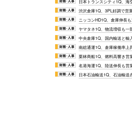
日本トランスシティ1Q、海
渋沢倉庫1Q、3PL好調で営
ニッコンHD1Q、倉庫伸長
ヤマタネ1Q、物流増収も一
中央倉庫1Q、国内輸送と輸
南総通運1Q、倉庫稼働率上
栗林商船1Q、燃料高響き営
名港海運1Q、陸送伸長も営業
日本石油輸送1Q、石油輸送