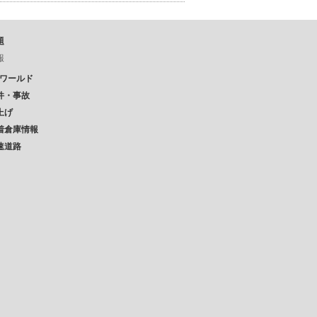
題
報
Pワールド
件・事故
上げ
着倉庫情報
速道路