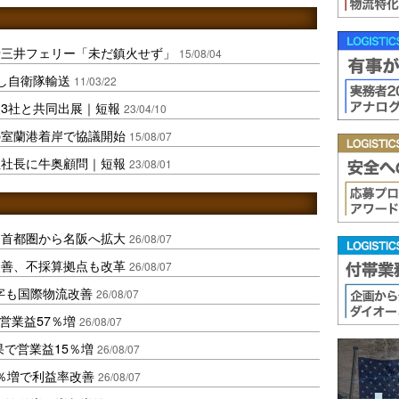
船三井フェリー「未だ鎮火せず」
15/08/04
し自衛隊輸送
11/03/22
3社と共同出展｜短報
23/04/10
の室蘭港着岸で協議開始
15/08/07
社社長に牛奥顧問｜短報
23/08/01
、首都圏から名阪へ拡大
26/08/07
に改善、不採算拠点も改革
26/08/07
字も国際物流改善
26/08/07
営業益57％増
26/08/07
果で営業益15％増
26/08/07
2％増で利益率改善
26/08/07