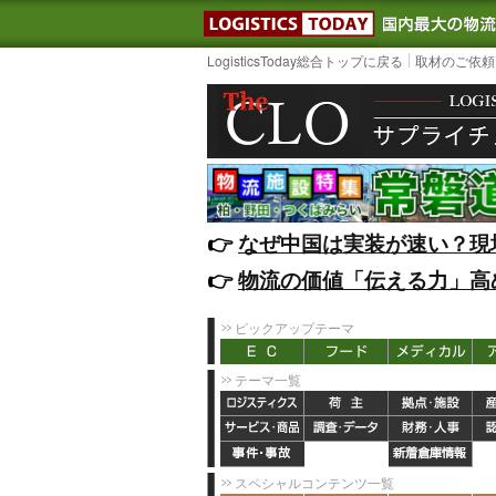
LOGISTIC
LogisticsToday総合トップに戻る
取材のご依頼
👉️
なぜ中国は実装が速い？現
👉️
物流の価値「伝える力」高
ピックアップテーマ
テーマ一覧
スペシャルコンテンツ一覧