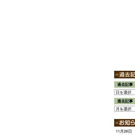
過去記事
過去記事
11月26日