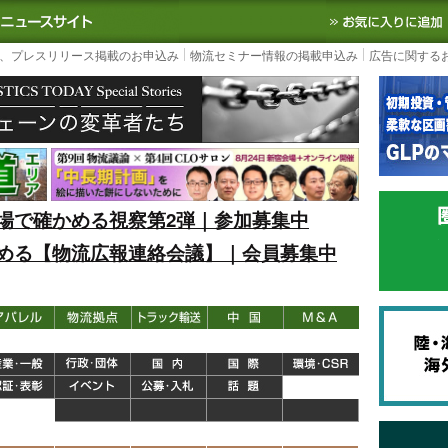
S TODAY｜国内最大の物流ニュースサイト
3PL, SCMなど国内外の最新の物流
、プレスリリース掲載のお申込み
物流セミナー情報の掲載申込み
広告に関する
場で確かめる視察第2弾｜参加募集中
める【物流広報連絡会議】｜会員募集中