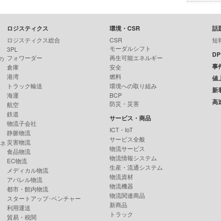
ロジスティクス
環境・CSR
話
ロジスティクス総合
CSR
短
モーダルシフト
3PL
D
フォワーダー
再生可能エネルギー
の
事
倉庫
安全
港湾
燃料
値
トラック輸送
環境への取り組み
新
海運
BCP
高
防災・災害
航空
鉄道
サービス・商品
物流子会社
ICT・IoT
静脈物流
サービス全般
災害物流
ンネ
物流サービス
食品物流
物流情報システム
EC物流
生産・流通システム
メディカル物流
物流資材
アパレル物流
物流機器
都市・館内物流
物流関連商品
スタートアップ･ベンチャー
新商品
利用運送
トラック
貿易・税関