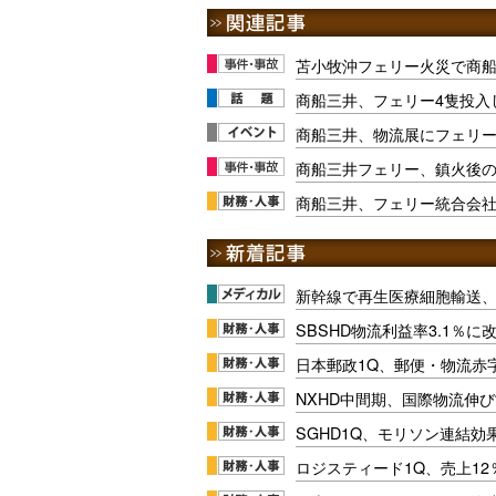
苫小牧沖フェリー火災で商
商船三井、フェリー4隻投入
商船三井、物流展にフェリー
商船三井フェリー、鎮火後
商船三井、フェリー統合会
新幹線で再生医療細胞輸送
SBSHD物流利益率3.1％
日本郵政1Q、郵便・物流赤
NXHD中間期、国際物流伸び
SGHD1Q、モリソン連結効
ロジスティード1Q、売上1