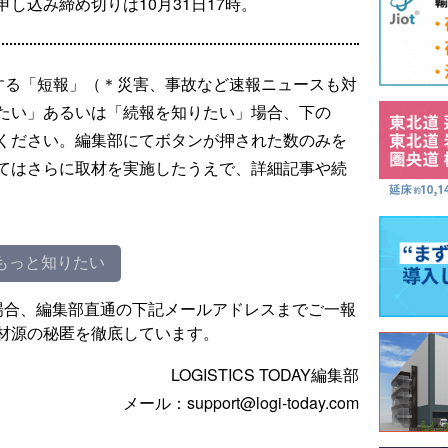
し込み締め切りは10月31日17時。
する「短報」（＊災害、事故など速報ニュースも対
たい」あるいは「続報を知りたい」場合、下の
ください。編集部にてボタンが押された数のみを
てはさらに取材を実施したうえで、詳細記事や続
もっと知りたい
場合、編集部直通の下記メールアドレスまでご一報
材源の秘匿を徹底しています。
LOGISTICS TODAY編集部
メール：support@logi-today.com