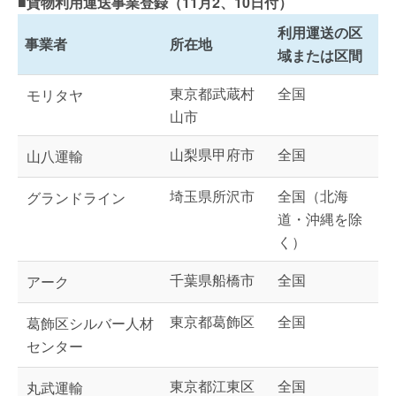
■貨物利用運送事業登録（11月2、10日付）
利用運送の区
事業者
所在地
域または区間
東京都武蔵村
全国
モリタヤ
山市
山梨県甲府市
全国
山八運輸
埼玉県所沢市
全国（北海
グランドライン
道・沖縄を除
く）
千葉県船橋市
全国
アーク
東京都葛飾区
全国
葛飾区シルバー人材
センター
東京都江東区
全国
丸武運輸