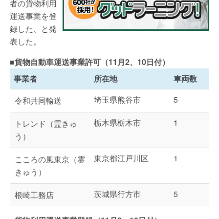
者の貨物利用
運送事業を登
録した、と発
表した。
■貨物自動車運送事業許可（11月2、10日付）
事業者
所在地
車両数
埼玉県熊谷市
5
令和共同輸送
栃木県栃木市
1
トレンド（霊きゅ
う）
東京都江戸川区
1
こころの風東京（霊
きゅう）
茨城県行方市
5
根崎工務店