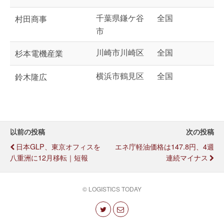
千葉県鎌ケ谷
全国
村田商事
市
川崎市川崎区
全国
杉本電機産業
横浜市鶴見区
全国
鈴木隆広
以前の投稿
次の投稿
日本GLP、東京オフィスを
エネ庁軽油価格は147.8円、4週
八重洲に12月移転｜短報
連続マイナス
© LOGISTICS TODAY