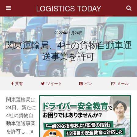
LOGISTICS TODAY
2022年11月24日
関東運輸局、4社の貨物自動車運
送事業を許可
共有
ツイート
ピン
メール
関東運輸局は
24日、新たに
4社の貨物自
動車運送事業
を許可し、9