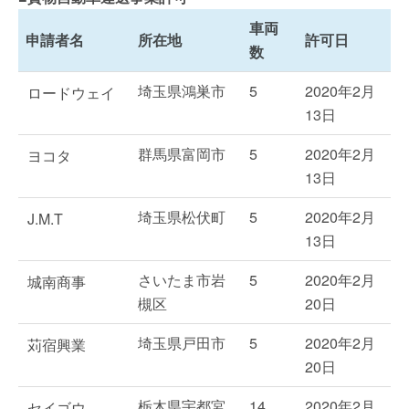
車両
申請者名
所在地
許可日
数
埼玉県鴻巣市
5
2020年2月
ロードウェイ
13日
群馬県富岡市
5
2020年2月
ヨコタ
13日
埼玉県松伏町
5
2020年2月
J.M.T
13日
さいたま市岩
5
2020年2月
城南商事
槻区
20日
埼玉県戸田市
5
2020年2月
苅宿興業
20日
栃木県宇都宮
14
2020年2月
セイゴウ